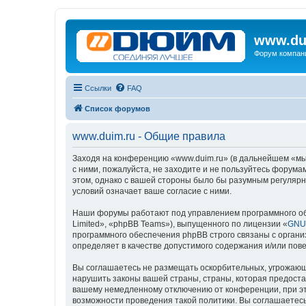
www.du
Форум компан
Ссылки
FAQ
Список форумов
www.duim.ru - Общие правила
Заходя на конференцию «www.duim.ru» (в дальнейшем «мы»,
с ними, пожалуйста, не заходите и не пользуйтесь форума
этом, однако с вашей стороны было бы разумным регулярн
условий означает ваше согласие с ними.
Наши форумы работают под управлением программного об
Limited», «phpBB Teams»), выпущенного по лицензии «
GNU 
программного обеспечения phpBB строго связаны с органи
определяет в качестве допустимого содержания и/или по
Вы соглашаетесь не размещать оскорбительных, угрожающ
нарушить законы вашей страны, страны, которая предоста
вашему немедленному отключению от конференции, при это
возможности проведения такой политики. Вы соглашаетесь