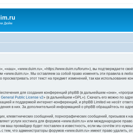
im.ru
ии Дюйм
 «наш», «www.duim.ru», «https://www.duim.ru/forum»), вы подтверждаете сво
ми «www.duim.ru». Мы оставляем за собой право изменять эти правила в любо
о просматривать этот текст на предмет изменений, так как использование 
еспечения для создания конференций phpBB (в дальнейшем «они», «програ
General Public License v2
» (в дальнейшем «GPL»). Скачать его можно по адр
зацией и поддержкой интернет-конференций, и phpBB Limited не несёт ответ
ведения в них. За дополнительной информацией о phpBB обращайтесь по адр
их, клеветнических сообщений, порнографических сообщений, призывов к на
вляет услуги хостинга для форумов «www.duim.ru» или международное право
м ваш провайдер будет поставлен в известность, если мы сочтём это нужны
 с тем, что администраторы форумов «www.duim.ru» имеют право удалить, от