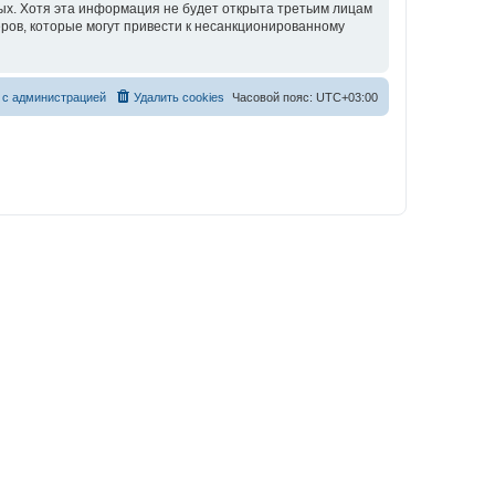
ных. Хотя эта информация не будет открыта третьим лицам
еров, которые могут привести к несанкционированному
 с администрацией
Удалить cookies
Часовой пояс:
UTC+03:00