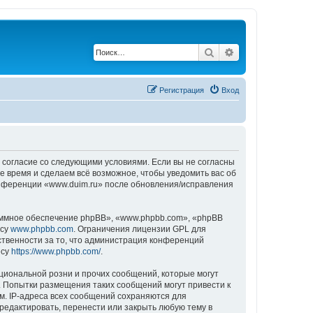
Поиск
Расширенный по
Регистрация
Вход
ё согласие со следующими условиями. Если вы не согласны
е время и сделаем всё возможное, чтобы уведомить вас об
конференции «www.duim.ru» после обновления/исправления
ммное обеспечение phpBB», «www.phpbb.com», «phpBB
есу
www.phpbb.com
. Ограничения лицензии GPL для
ственности за то, что администрация конференций
есу
https://www.phpbb.com/
.
циональной розни и прочих сообщений, которые могут
. Попытки размещения таких сообщений могут привести к
м. IP-адреса всех сообщений сохраняются для
редактировать, перенести или закрыть любую тему в