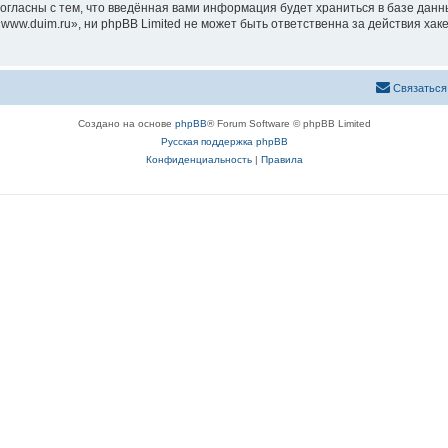
согласны с тем, что введённая вами информация будет храниться в базе дан
ww.duim.ru», ни phpBB Limited не может быть ответственна за действия хак
Связаться
Создано на основе
phpBB
® Forum Software © phpBB Limited
Русская поддержка phpBB
Конфиденциальность
|
Правила