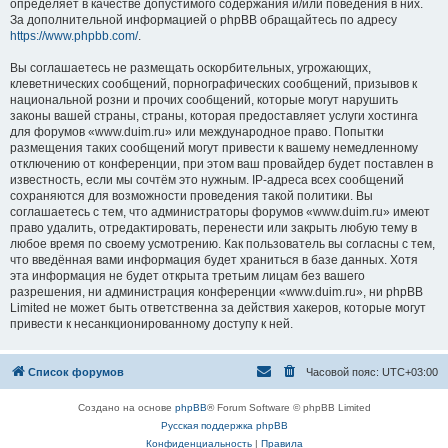
определяет в качестве допустимого содержания и/или поведения в них.
За дополнительной информацией о phpBB обращайтесь по адресу
https://www.phpbb.com/
.
Вы соглашаетесь не размещать оскорбительных, угрожающих,
клеветнических сообщений, порнографических сообщений, призывов к
национальной розни и прочих сообщений, которые могут нарушить
законы вашей страны, страны, которая предоставляет услуги хостинга
для форумов «www.duim.ru» или международное право. Попытки
размещения таких сообщений могут привести к вашему немедленному
отключению от конференции, при этом ваш провайдер будет поставлен в
известность, если мы сочтём это нужным. IP-адреса всех сообщений
сохраняются для возможности проведения такой политики. Вы
соглашаетесь с тем, что администраторы форумов «www.duim.ru» имеют
право удалить, отредактировать, перенести или закрыть любую тему в
любое время по своему усмотрению. Как пользователь вы согласны с тем,
что введённая вами информация будет храниться в базе данных. Хотя
эта информация не будет открыта третьим лицам без вашего
разрешения, ни администрация конференции «www.duim.ru», ни phpBB
Limited не может быть ответственна за действия хакеров, которые могут
привести к несанкционированному доступу к ней.
Список форумов
Часовой пояс:
UTC+03:00
Создано на основе
phpBB
® Forum Software © phpBB Limited
Русская поддержка phpBB
Конфиденциальность
|
Правила