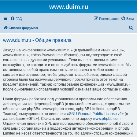
www.duim.ru
FAQ
Регистрация
Вход
П
Список форумов
о
www.duim.ru - Общие правила
и
с
Заходя на конференцию «www.duim.ru» (в дальнейшем «мы», «наш»,
«www.duim.ru», «https://www.duim.ru/forum»), вы подтверждаете своё
к
согласие со следующими условиями. Если вы не согласны с ними,
пожалуйста, не заходите и не пользуйтесь форумами «www.duim.ru». Мы
оставляем за собой право изменять эти правила в любое время и
сделаем всё возможное, чтобы уведомить вас об этом, однако с вашей
стороны было бы разумным регулярно просматривать этот текст на
предмет изменений, так как использование конференции «www.duim.ru»
после обновления/исправления условий означает ваше согласие с ними.
Наши форумы работают под управлением программного обеспечения
для создания конференций phpBB (в дальнейшем «они», «программное
обеспечение phpBB», «www.phpbb.com», «phpBB Limited», «phpBB
Teams»), выпущенного по лицензии «
GNU General Public License v2
» (в
дальнейшем «GPL»). Скачать его можно по адресу
www.phpbb.com
.
Ограничения лицензии GPL для программного обеспечения phpBB строго
связаны с организацией и поддержкой интернет-конференций, и phpBB
Limited не несёт ответственности за то, что администрация конференций