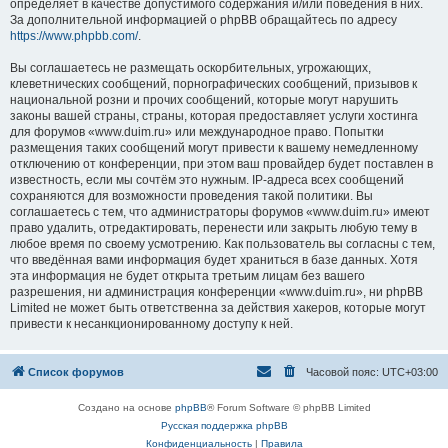
определяет в качестве допустимого содержания и/или поведения в них.
За дополнительной информацией о phpBB обращайтесь по адресу
https://www.phpbb.com/
.
Вы соглашаетесь не размещать оскорбительных, угрожающих,
клеветнических сообщений, порнографических сообщений, призывов к
национальной розни и прочих сообщений, которые могут нарушить
законы вашей страны, страны, которая предоставляет услуги хостинга
для форумов «www.duim.ru» или международное право. Попытки
размещения таких сообщений могут привести к вашему немедленному
отключению от конференции, при этом ваш провайдер будет поставлен в
известность, если мы сочтём это нужным. IP-адреса всех сообщений
сохраняются для возможности проведения такой политики. Вы
соглашаетесь с тем, что администраторы форумов «www.duim.ru» имеют
право удалить, отредактировать, перенести или закрыть любую тему в
любое время по своему усмотрению. Как пользователь вы согласны с тем,
что введённая вами информация будет храниться в базе данных. Хотя
эта информация не будет открыта третьим лицам без вашего
разрешения, ни администрация конференции «www.duim.ru», ни phpBB
Limited не может быть ответственна за действия хакеров, которые могут
привести к несанкционированному доступу к ней.
Список форумов
Часовой пояс:
UTC+03:00
Создано на основе
phpBB
® Forum Software © phpBB Limited
Русская поддержка phpBB
Конфиденциальность
|
Правила