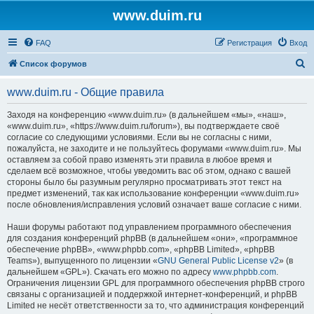
www.duim.ru
FAQ
Регистрация
Вход
П
Список форумов
о
www.duim.ru - Общие правила
и
с
Заходя на конференцию «www.duim.ru» (в дальнейшем «мы», «наш»,
«www.duim.ru», «https://www.duim.ru/forum»), вы подтверждаете своё
к
согласие со следующими условиями. Если вы не согласны с ними,
пожалуйста, не заходите и не пользуйтесь форумами «www.duim.ru». Мы
оставляем за собой право изменять эти правила в любое время и
сделаем всё возможное, чтобы уведомить вас об этом, однако с вашей
стороны было бы разумным регулярно просматривать этот текст на
предмет изменений, так как использование конференции «www.duim.ru»
после обновления/исправления условий означает ваше согласие с ними.
Наши форумы работают под управлением программного обеспечения
для создания конференций phpBB (в дальнейшем «они», «программное
обеспечение phpBB», «www.phpbb.com», «phpBB Limited», «phpBB
Teams»), выпущенного по лицензии «
GNU General Public License v2
» (в
дальнейшем «GPL»). Скачать его можно по адресу
www.phpbb.com
.
Ограничения лицензии GPL для программного обеспечения phpBB строго
связаны с организацией и поддержкой интернет-конференций, и phpBB
Limited не несёт ответственности за то, что администрация конференций