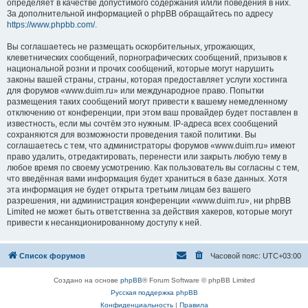
определяет в качестве допустимого содержания и/или поведения в них.
За дополнительной информацией о phpBB обращайтесь по адресу
https://www.phpbb.com/
.
Вы соглашаетесь не размещать оскорбительных, угрожающих,
клеветнических сообщений, порнографических сообщений, призывов к
национальной розни и прочих сообщений, которые могут нарушить
законы вашей страны, страны, которая предоставляет услуги хостинга
для форумов «www.duim.ru» или международное право. Попытки
размещения таких сообщений могут привести к вашему немедленному
отключению от конференции, при этом ваш провайдер будет поставлен в
известность, если мы сочтём это нужным. IP-адреса всех сообщений
сохраняются для возможности проведения такой политики. Вы
соглашаетесь с тем, что администраторы форумов «www.duim.ru» имеют
право удалить, отредактировать, перенести или закрыть любую тему в
любое время по своему усмотрению. Как пользователь вы согласны с тем,
что введённая вами информация будет храниться в базе данных. Хотя
эта информация не будет открыта третьим лицам без вашего
разрешения, ни администрация конференции «www.duim.ru», ни phpBB
Limited не может быть ответственна за действия хакеров, которые могут
привести к несанкционированному доступу к ней.
Список форумов
Часовой пояс:
UTC+03:00
Создано на основе
phpBB
® Forum Software © phpBB Limited
Русская поддержка phpBB
Конфиденциальность
|
Правила