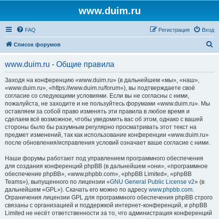
www.duim.ru
FAQ
Регистрация
Вход
П
Список форумов
о
www.duim.ru - Общие правила
и
с
Заходя на конференцию «www.duim.ru» (в дальнейшем «мы», «наш»,
«www.duim.ru», «https://www.duim.ru/forum»), вы подтверждаете своё
к
согласие со следующими условиями. Если вы не согласны с ними,
пожалуйста, не заходите и не пользуйтесь форумами «www.duim.ru». Мы
оставляем за собой право изменять эти правила в любое время и
сделаем всё возможное, чтобы уведомить вас об этом, однако с вашей
стороны было бы разумным регулярно просматривать этот текст на
предмет изменений, так как использование конференции «www.duim.ru»
после обновления/исправления условий означает ваше согласие с ними.
Наши форумы работают под управлением программного обеспечения
для создания конференций phpBB (в дальнейшем «они», «программное
обеспечение phpBB», «www.phpbb.com», «phpBB Limited», «phpBB
Teams»), выпущенного по лицензии «
GNU General Public License v2
» (в
дальнейшем «GPL»). Скачать его можно по адресу
www.phpbb.com
.
Ограничения лицензии GPL для программного обеспечения phpBB строго
связаны с организацией и поддержкой интернет-конференций, и phpBB
Limited не несёт ответственности за то, что администрация конференций