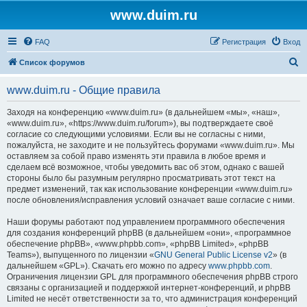
www.duim.ru
FAQ
Регистрация
Вход
П
Список форумов
о
www.duim.ru - Общие правила
и
с
Заходя на конференцию «www.duim.ru» (в дальнейшем «мы», «наш»,
«www.duim.ru», «https://www.duim.ru/forum»), вы подтверждаете своё
к
согласие со следующими условиями. Если вы не согласны с ними,
пожалуйста, не заходите и не пользуйтесь форумами «www.duim.ru». Мы
оставляем за собой право изменять эти правила в любое время и
сделаем всё возможное, чтобы уведомить вас об этом, однако с вашей
стороны было бы разумным регулярно просматривать этот текст на
предмет изменений, так как использование конференции «www.duim.ru»
после обновления/исправления условий означает ваше согласие с ними.
Наши форумы работают под управлением программного обеспечения
для создания конференций phpBB (в дальнейшем «они», «программное
обеспечение phpBB», «www.phpbb.com», «phpBB Limited», «phpBB
Teams»), выпущенного по лицензии «
GNU General Public License v2
» (в
дальнейшем «GPL»). Скачать его можно по адресу
www.phpbb.com
.
Ограничения лицензии GPL для программного обеспечения phpBB строго
связаны с организацией и поддержкой интернет-конференций, и phpBB
Limited не несёт ответственности за то, что администрация конференций