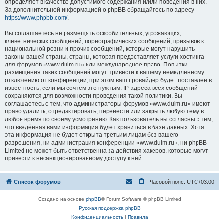
определяет в качестве допустимого содержания и/или поведения в них.
За дополнительной информацией о phpBB обращайтесь по адресу
https://www.phpbb.com/
.
Вы соглашаетесь не размещать оскорбительных, угрожающих,
клеветнических сообщений, порнографических сообщений, призывов к
национальной розни и прочих сообщений, которые могут нарушить
законы вашей страны, страны, которая предоставляет услуги хостинга
для форумов «www.duim.ru» или международное право. Попытки
размещения таких сообщений могут привести к вашему немедленному
отключению от конференции, при этом ваш провайдер будет поставлен в
известность, если мы сочтём это нужным. IP-адреса всех сообщений
сохраняются для возможности проведения такой политики. Вы
соглашаетесь с тем, что администраторы форумов «www.duim.ru» имеют
право удалить, отредактировать, перенести или закрыть любую тему в
любое время по своему усмотрению. Как пользователь вы согласны с тем,
что введённая вами информация будет храниться в базе данных. Хотя
эта информация не будет открыта третьим лицам без вашего
разрешения, ни администрация конференции «www.duim.ru», ни phpBB
Limited не может быть ответственна за действия хакеров, которые могут
привести к несанкционированному доступу к ней.
Список форумов
Часовой пояс:
UTC+03:00
Создано на основе
phpBB
® Forum Software © phpBB Limited
Русская поддержка phpBB
Конфиденциальность
|
Правила