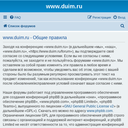
www.duim.ru
FAQ
Регистрация
Вход
П
Список форумов
о
www.duim.ru - Общие правила
и
с
Заходя на конференцию «www.duim.ru» (в дальнейшем «мы», «наш»,
«www.duim.ru», «https://www.duim.ru/forum»), вы подтверждаете своё
к
согласие со следующими условиями. Если вы не согласны с ними,
пожалуйста, не заходите и не пользуйтесь форумами «www.duim.ru». Мы
оставляем за собой право изменять эти правила в любое время и
сделаем всё возможное, чтобы уведомить вас об этом, однако с вашей
стороны было бы разумным регулярно просматривать этот текст на
предмет изменений, так как использование конференции «www.duim.ru»
после обновления/исправления условий означает ваше согласие с ними.
Наши форумы работают под управлением программного обеспечения
для создания конференций phpBB (в дальнейшем «они», «программное
обеспечение phpBB», «www.phpbb.com», «phpBB Limited», «phpBB
Teams»), выпущенного по лицензии «
GNU General Public License v2
» (в
дальнейшем «GPL»). Скачать его можно по адресу
www.phpbb.com
.
Ограничения лицензии GPL для программного обеспечения phpBB строго
связаны с организацией и поддержкой интернет-конференций, и phpBB
Limited не несёт ответственности за то, что администрация конференций