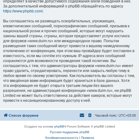
определяет в качестве допустимого содержания и/или поведения в них.
За дополнительной информацией о phpBB обращайтесь по адресу
https://www.phpbb.com/
.
Вы соглашаетесь не размещать оскорбительных, угрожающих,
клеветнических сообщений, порнографических сообщений, призывов к
национальной розни и прочих сообщений, которые могут нарушить
законы вашей страны, страны, которая предоставляет услуги хостинга
для форумов «www.duim.ru» или международное право. Попытки
размещения таких сообщений могут привести к вашему немедленному
отключению от конференции, при этом ваш провайдер будет поставлен в
известность, если мы сочтём это нужным. IP-адреса всех сообщений
сохраняются для возможности проведения такой политики. Вы
соглашаетесь с тем, что администраторы форумов «www.duim.ru» имеют
право удалить, отредактировать, перенести или закрыть любую тему в
любое время по своему усмотрению. Как пользователь вы согласны с тем,
что введённая вами информация будет храниться в базе данных. Хотя
эта информация не будет открыта третьим лицам без вашего
разрешения, ни администрация конференции «www.duim.ru», ни phpBB
Limited не может быть ответственна за действия хакеров, которые могут
привести к несанкционированному доступу к ней.
Список форумов
Часовой пояс:
UTC+03:00
Создано на основе
phpBB
® Forum Software © phpBB Limited
Русская поддержка phpBB
Конфиденциальность
|
Правила