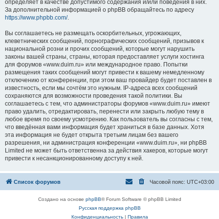
определяет в качестве допустимого содержания и/или поведения в них.
За дополнительной информацией о phpBB обращайтесь по адресу
https://www.phpbb.com/
.
Вы соглашаетесь не размещать оскорбительных, угрожающих,
клеветнических сообщений, порнографических сообщений, призывов к
национальной розни и прочих сообщений, которые могут нарушить
законы вашей страны, страны, которая предоставляет услуги хостинга
для форумов «www.duim.ru» или международное право. Попытки
размещения таких сообщений могут привести к вашему немедленному
отключению от конференции, при этом ваш провайдер будет поставлен в
известность, если мы сочтём это нужным. IP-адреса всех сообщений
сохраняются для возможности проведения такой политики. Вы
соглашаетесь с тем, что администраторы форумов «www.duim.ru» имеют
право удалить, отредактировать, перенести или закрыть любую тему в
любое время по своему усмотрению. Как пользователь вы согласны с тем,
что введённая вами информация будет храниться в базе данных. Хотя
эта информация не будет открыта третьим лицам без вашего
разрешения, ни администрация конференции «www.duim.ru», ни phpBB
Limited не может быть ответственна за действия хакеров, которые могут
привести к несанкционированному доступу к ней.
Список форумов
Часовой пояс:
UTC+03:00
Создано на основе
phpBB
® Forum Software © phpBB Limited
Русская поддержка phpBB
Конфиденциальность
|
Правила