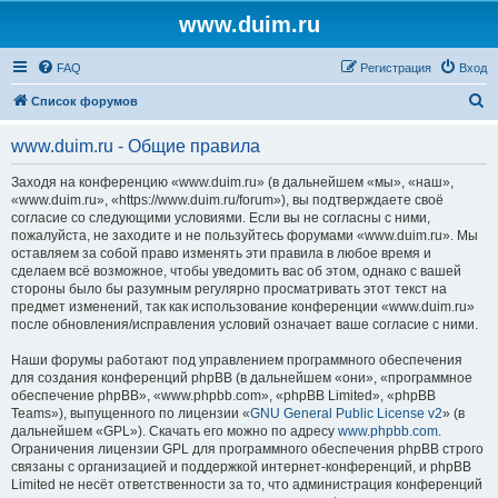
www.duim.ru
FAQ
Регистрация
Вход
П
Список форумов
о
www.duim.ru - Общие правила
и
с
Заходя на конференцию «www.duim.ru» (в дальнейшем «мы», «наш»,
«www.duim.ru», «https://www.duim.ru/forum»), вы подтверждаете своё
к
согласие со следующими условиями. Если вы не согласны с ними,
пожалуйста, не заходите и не пользуйтесь форумами «www.duim.ru». Мы
оставляем за собой право изменять эти правила в любое время и
сделаем всё возможное, чтобы уведомить вас об этом, однако с вашей
стороны было бы разумным регулярно просматривать этот текст на
предмет изменений, так как использование конференции «www.duim.ru»
после обновления/исправления условий означает ваше согласие с ними.
Наши форумы работают под управлением программного обеспечения
для создания конференций phpBB (в дальнейшем «они», «программное
обеспечение phpBB», «www.phpbb.com», «phpBB Limited», «phpBB
Teams»), выпущенного по лицензии «
GNU General Public License v2
» (в
дальнейшем «GPL»). Скачать его можно по адресу
www.phpbb.com
.
Ограничения лицензии GPL для программного обеспечения phpBB строго
связаны с организацией и поддержкой интернет-конференций, и phpBB
Limited не несёт ответственности за то, что администрация конференций