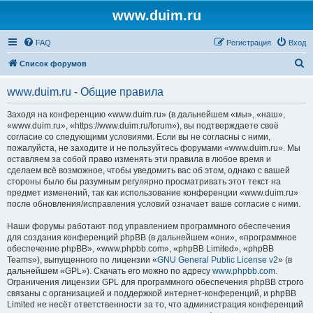
www.duim.ru
FAQ
Регистрация
Вход
П
Список форумов
о
www.duim.ru - Общие правила
и
с
Заходя на конференцию «www.duim.ru» (в дальнейшем «мы», «наш»,
«www.duim.ru», «https://www.duim.ru/forum»), вы подтверждаете своё
к
согласие со следующими условиями. Если вы не согласны с ними,
пожалуйста, не заходите и не пользуйтесь форумами «www.duim.ru». Мы
оставляем за собой право изменять эти правила в любое время и
сделаем всё возможное, чтобы уведомить вас об этом, однако с вашей
стороны было бы разумным регулярно просматривать этот текст на
предмет изменений, так как использование конференции «www.duim.ru»
после обновления/исправления условий означает ваше согласие с ними.
Наши форумы работают под управлением программного обеспечения
для создания конференций phpBB (в дальнейшем «они», «программное
обеспечение phpBB», «www.phpbb.com», «phpBB Limited», «phpBB
Teams»), выпущенного по лицензии «
GNU General Public License v2
» (в
дальнейшем «GPL»). Скачать его можно по адресу
www.phpbb.com
.
Ограничения лицензии GPL для программного обеспечения phpBB строго
связаны с организацией и поддержкой интернет-конференций, и phpBB
Limited не несёт ответственности за то, что администрация конференций