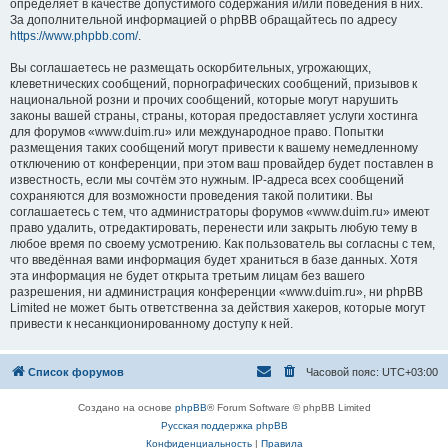
определяет в качестве допустимого содержания и/или поведения в них.
За дополнительной информацией о phpBB обращайтесь по адресу
https://www.phpbb.com/
.
Вы соглашаетесь не размещать оскорбительных, угрожающих,
клеветнических сообщений, порнографических сообщений, призывов к
национальной розни и прочих сообщений, которые могут нарушить
законы вашей страны, страны, которая предоставляет услуги хостинга
для форумов «www.duim.ru» или международное право. Попытки
размещения таких сообщений могут привести к вашему немедленному
отключению от конференции, при этом ваш провайдер будет поставлен в
известность, если мы сочтём это нужным. IP-адреса всех сообщений
сохраняются для возможности проведения такой политики. Вы
соглашаетесь с тем, что администраторы форумов «www.duim.ru» имеют
право удалить, отредактировать, перенести или закрыть любую тему в
любое время по своему усмотрению. Как пользователь вы согласны с тем,
что введённая вами информация будет храниться в базе данных. Хотя
эта информация не будет открыта третьим лицам без вашего
разрешения, ни администрация конференции «www.duim.ru», ни phpBB
Limited не может быть ответственна за действия хакеров, которые могут
привести к несанкционированному доступу к ней.
Список форумов
Часовой пояс:
UTC+03:00
Создано на основе
phpBB
® Forum Software © phpBB Limited
Русская поддержка phpBB
Конфиденциальность
|
Правила