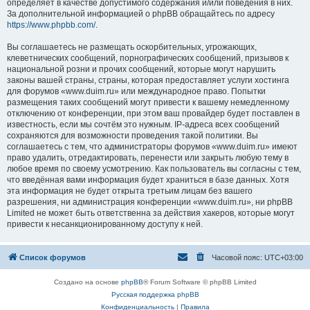
определяет в качестве допустимого содержания и/или поведения в них.
За дополнительной информацией о phpBB обращайтесь по адресу
https://www.phpbb.com/
.
Вы соглашаетесь не размещать оскорбительных, угрожающих,
клеветнических сообщений, порнографических сообщений, призывов к
национальной розни и прочих сообщений, которые могут нарушить
законы вашей страны, страны, которая предоставляет услуги хостинга
для форумов «www.duim.ru» или международное право. Попытки
размещения таких сообщений могут привести к вашему немедленному
отключению от конференции, при этом ваш провайдер будет поставлен в
известность, если мы сочтём это нужным. IP-адреса всех сообщений
сохраняются для возможности проведения такой политики. Вы
соглашаетесь с тем, что администраторы форумов «www.duim.ru» имеют
право удалить, отредактировать, перенести или закрыть любую тему в
любое время по своему усмотрению. Как пользователь вы согласны с тем,
что введённая вами информация будет храниться в базе данных. Хотя
эта информация не будет открыта третьим лицам без вашего
разрешения, ни администрация конференции «www.duim.ru», ни phpBB
Limited не может быть ответственна за действия хакеров, которые могут
привести к несанкционированному доступу к ней.
Список форумов
Часовой пояс:
UTC+03:00
Создано на основе
phpBB
® Forum Software © phpBB Limited
Русская поддержка phpBB
Конфиденциальность
|
Правила