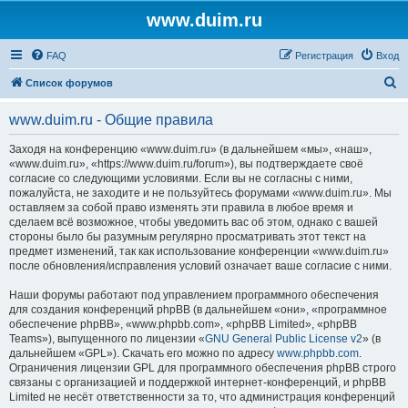
www.duim.ru
FAQ
Регистрация
Вход
П
Список форумов
о
www.duim.ru - Общие правила
и
с
Заходя на конференцию «www.duim.ru» (в дальнейшем «мы», «наш»,
«www.duim.ru», «https://www.duim.ru/forum»), вы подтверждаете своё
к
согласие со следующими условиями. Если вы не согласны с ними,
пожалуйста, не заходите и не пользуйтесь форумами «www.duim.ru». Мы
оставляем за собой право изменять эти правила в любое время и
сделаем всё возможное, чтобы уведомить вас об этом, однако с вашей
стороны было бы разумным регулярно просматривать этот текст на
предмет изменений, так как использование конференции «www.duim.ru»
после обновления/исправления условий означает ваше согласие с ними.
Наши форумы работают под управлением программного обеспечения
для создания конференций phpBB (в дальнейшем «они», «программное
обеспечение phpBB», «www.phpbb.com», «phpBB Limited», «phpBB
Teams»), выпущенного по лицензии «
GNU General Public License v2
» (в
дальнейшем «GPL»). Скачать его можно по адресу
www.phpbb.com
.
Ограничения лицензии GPL для программного обеспечения phpBB строго
связаны с организацией и поддержкой интернет-конференций, и phpBB
Limited не несёт ответственности за то, что администрация конференций