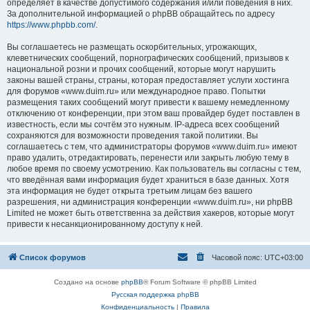
определяет в качестве допустимого содержания и/или поведения в них.
За дополнительной информацией о phpBB обращайтесь по адресу
https://www.phpbb.com/
.
Вы соглашаетесь не размещать оскорбительных, угрожающих,
клеветнических сообщений, порнографических сообщений, призывов к
национальной розни и прочих сообщений, которые могут нарушить
законы вашей страны, страны, которая предоставляет услуги хостинга
для форумов «www.duim.ru» или международное право. Попытки
размещения таких сообщений могут привести к вашему немедленному
отключению от конференции, при этом ваш провайдер будет поставлен в
известность, если мы сочтём это нужным. IP-адреса всех сообщений
сохраняются для возможности проведения такой политики. Вы
соглашаетесь с тем, что администраторы форумов «www.duim.ru» имеют
право удалить, отредактировать, перенести или закрыть любую тему в
любое время по своему усмотрению. Как пользователь вы согласны с тем,
что введённая вами информация будет храниться в базе данных. Хотя
эта информация не будет открыта третьим лицам без вашего
разрешения, ни администрация конференции «www.duim.ru», ни phpBB
Limited не может быть ответственна за действия хакеров, которые могут
привести к несанкционированному доступу к ней.
Список форумов
Часовой пояс:
UTC+03:00
Создано на основе
phpBB
® Forum Software © phpBB Limited
Русская поддержка phpBB
Конфиденциальность
|
Правила