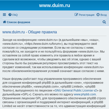
www.duim.ru
FAQ
Регистрация
Вход
П
Список форумов
о
www.duim.ru - Общие правила
и
с
Заходя на конференцию «www.duim.ru» (в дальнейшем «мы», «наш»,
«www.duim.ru», «https://www.duim.ru/forum»), вы подтверждаете своё
к
согласие со следующими условиями. Если вы не согласны с ними,
пожалуйста, не заходите и не пользуйтесь форумами «www.duim.ru». Мы
оставляем за собой право изменять эти правила в любое время и
сделаем всё возможное, чтобы уведомить вас об этом, однако с вашей
стороны было бы разумным регулярно просматривать этот текст на
предмет изменений, так как использование конференции «www.duim.ru»
после обновления/исправления условий означает ваше согласие с ними.
Наши форумы работают под управлением программного обеспечения
для создания конференций phpBB (в дальнейшем «они», «программное
обеспечение phpBB», «www.phpbb.com», «phpBB Limited», «phpBB
Teams»), выпущенного по лицензии «
GNU General Public License v2
» (в
дальнейшем «GPL»). Скачать его можно по адресу
www.phpbb.com
.
Ограничения лицензии GPL для программного обеспечения phpBB строго
связаны с организацией и поддержкой интернет-конференций, и phpBB
Limited не несёт ответственности за то, что администрация конференций