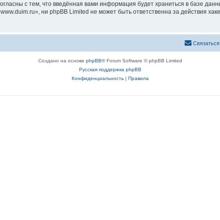
согласны с тем, что введённая вами информация будет храниться в базе дан
ww.duim.ru», ни phpBB Limited не может быть ответственна за действия хак
Связаться
Создано на основе
phpBB
® Forum Software © phpBB Limited
Русская поддержка phpBB
Конфиденциальность
|
Правила