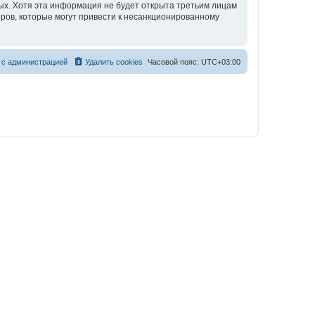
ных. Хотя эта информация не будет открыта третьим лицам
еров, которые могут привести к несанкционированному
 с администрацией
Удалить cookies
Часовой пояс:
UTC+03:00