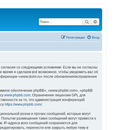
Поиск
Расширенный по
Регистрация
Вход
ё согласие со следующими условиями. Если вы не согласны
е время и сделаем всё возможное, чтобы уведомить вас об
конференции «www.duim.ru» после обновления/исправления
ммное обеспечение phpBB», «www.phpbb.com», «phpBB
есу
www.phpbb.com
. Ограничения лицензии GPL для
ственности за то, что администрация конференций
есу
https://www.phpbb.com/
.
циональной розни и прочих сообщений, которые могут
. Попытки размещения таких сообщений могут привести к
м. IP-адреса всех сообщений сохраняются для
редактировать, перенести или закрыть любую тему в