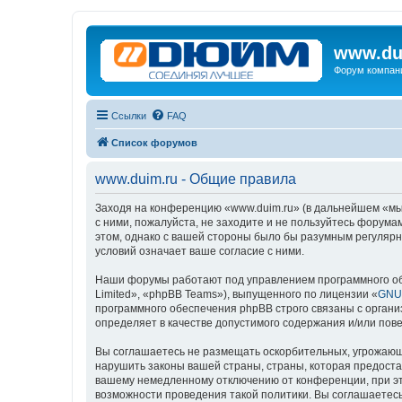
www.du
Форум компан
Ссылки
FAQ
Список форумов
www.duim.ru - Общие правила
Заходя на конференцию «www.duim.ru» (в дальнейшем «мы»,
с ними, пожалуйста, не заходите и не пользуйтесь форума
этом, однако с вашей стороны было бы разумным регулярн
условий означает ваше согласие с ними.
Наши форумы работают под управлением программного об
Limited», «phpBB Teams»), выпущенного по лицензии «
GNU 
программного обеспечения phpBB строго связаны с органи
определяет в качестве допустимого содержания и/или по
Вы соглашаетесь не размещать оскорбительных, угрожающ
нарушить законы вашей страны, страны, которая предоста
вашему немедленному отключению от конференции, при это
возможности проведения такой политики. Вы соглашаетесь