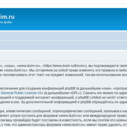
im.ru
ии Дюйм
 «наш», «www.duim.ru», «https://www.duim.ru/forum»), вы подтверждаете сво
ми «www.duim.ru». Мы оставляем за собой право изменять эти правила в любо
о просматривать этот текст на предмет изменений, так как использование 
еспечения для создания конференций phpBB (в дальнейшем «они», «програ
General Public License v2
» (в дальнейшем «GPL»). Скачать его можно по адр
зацией и поддержкой интернет-конференций, и phpBB Limited не несёт ответ
ведения в них. За дополнительной информацией о phpBB обращайтесь по адр
их, клеветнических сообщений, порнографических сообщений, призывов к на
вляет услуги хостинга для форумов «www.duim.ru» или международное право
м ваш провайдер будет поставлен в известность, если мы сочтём это нужны
 с тем, что администраторы форумов «www.duim.ru» имеют право удалить, от