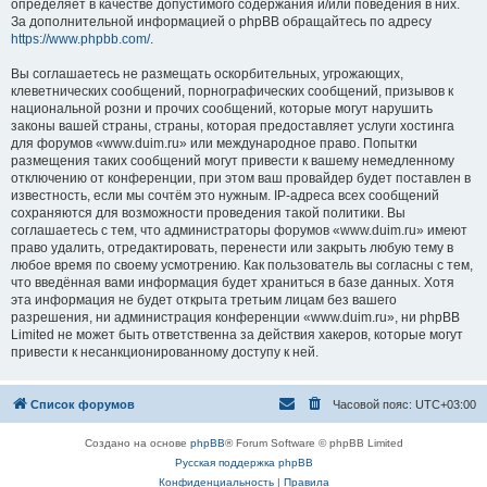
определяет в качестве допустимого содержания и/или поведения в них.
За дополнительной информацией о phpBB обращайтесь по адресу
https://www.phpbb.com/
.
Вы соглашаетесь не размещать оскорбительных, угрожающих,
клеветнических сообщений, порнографических сообщений, призывов к
национальной розни и прочих сообщений, которые могут нарушить
законы вашей страны, страны, которая предоставляет услуги хостинга
для форумов «www.duim.ru» или международное право. Попытки
размещения таких сообщений могут привести к вашему немедленному
отключению от конференции, при этом ваш провайдер будет поставлен в
известность, если мы сочтём это нужным. IP-адреса всех сообщений
сохраняются для возможности проведения такой политики. Вы
соглашаетесь с тем, что администраторы форумов «www.duim.ru» имеют
право удалить, отредактировать, перенести или закрыть любую тему в
любое время по своему усмотрению. Как пользователь вы согласны с тем,
что введённая вами информация будет храниться в базе данных. Хотя
эта информация не будет открыта третьим лицам без вашего
разрешения, ни администрация конференции «www.duim.ru», ни phpBB
Limited не может быть ответственна за действия хакеров, которые могут
привести к несанкционированному доступу к ней.
Список форумов
Часовой пояс:
UTC+03:00
Создано на основе
phpBB
® Forum Software © phpBB Limited
Русская поддержка phpBB
Конфиденциальность
|
Правила