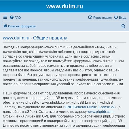
www.duim.ru
FAQ
Регистрация
Вход
П
Список форумов
о
www.duim.ru - Общие правила
и
с
Заходя на конференцию «www.duim.ru» (в дальнейшем «мы», «наш»,
«www.duim.ru», «https://www.duim.ru/forum»), вы подтверждаете своё
к
согласие со следующими условиями. Если вы не согласны с ними,
пожалуйста, не заходите и не пользуйтесь форумами «www.duim.ru». Мы
оставляем за собой право изменять эти правила в любое время и
сделаем всё возможное, чтобы уведомить вас об этом, однако с вашей
стороны было бы разумным регулярно просматривать этот текст на
предмет изменений, так как использование конференции «www.duim.ru»
после обновления/исправления условий означает ваше согласие с ними.
Наши форумы работают под управлением программного обеспечения
для создания конференций phpBB (в дальнейшем «они», «программное
обеспечение phpBB», «www.phpbb.com», «phpBB Limited», «phpBB
Teams»), выпущенного по лицензии «
GNU General Public License v2
» (в
дальнейшем «GPL»). Скачать его можно по адресу
www.phpbb.com
.
Ограничения лицензии GPL для программного обеспечения phpBB строго
связаны с организацией и поддержкой интернет-конференций, и phpBB
Limited не несёт ответственности за то, что администрация конференций