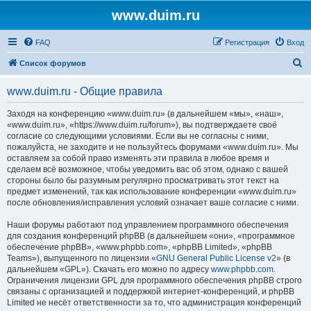
www.duim.ru
FAQ
Регистрация
Вход
П
Список форумов
о
www.duim.ru - Общие правила
и
с
Заходя на конференцию «www.duim.ru» (в дальнейшем «мы», «наш»,
«www.duim.ru», «https://www.duim.ru/forum»), вы подтверждаете своё
к
согласие со следующими условиями. Если вы не согласны с ними,
пожалуйста, не заходите и не пользуйтесь форумами «www.duim.ru». Мы
оставляем за собой право изменять эти правила в любое время и
сделаем всё возможное, чтобы уведомить вас об этом, однако с вашей
стороны было бы разумным регулярно просматривать этот текст на
предмет изменений, так как использование конференции «www.duim.ru»
после обновления/исправления условий означает ваше согласие с ними.
Наши форумы работают под управлением программного обеспечения
для создания конференций phpBB (в дальнейшем «они», «программное
обеспечение phpBB», «www.phpbb.com», «phpBB Limited», «phpBB
Teams»), выпущенного по лицензии «
GNU General Public License v2
» (в
дальнейшем «GPL»). Скачать его можно по адресу
www.phpbb.com
.
Ограничения лицензии GPL для программного обеспечения phpBB строго
связаны с организацией и поддержкой интернет-конференций, и phpBB
Limited не несёт ответственности за то, что администрация конференций