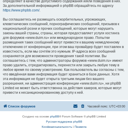
определяет в качестве допустимого содержания и/или поведения в них.
За дополнительной информацией о phpBB обращайтесь по адресу
https://www.phpbb.com/
.
Вы соглашаетесь не размещать оскорбительных, угрожающих,
клеветнических сообщений, порнографических сообщений, призывов к
национальной розни и прочих сообщений, которые могут нарушить
законы вашей страны, страны, которая предоставляет услуги хостинга
для форумов «www.duim.ru» или международное право. Попытки
размещения таких сообщений могут привести к вашему немедленному
отключению от конференции, при этом ваш провайдер будет поставлен в
известность, если мы сочтём это нужным. IP-адреса всех сообщений
сохраняются для возможности проведения такой политики. Вы
соглашаетесь с тем, что администраторы форумов «www.duim.ru» имеют
право удалить, отредактировать, перенести или закрыть любую тему в
любое время по своему усмотрению. Как пользователь вы согласны с тем,
что введённая вами информация будет храниться в базе данных. Хотя
эта информация не будет открыта третьим лицам без вашего
разрешения, ни администрация конференции «www.duim.ru», ни phpBB
Limited не может быть ответственна за действия хакеров, которые могут
привести к несанкционированному доступу к ней.
Список форумов
Часовой пояс:
UTC+03:00
Создано на основе
phpBB
® Forum Software © phpBB Limited
Русская поддержка phpBB
Конфиденциальность
|
Правила