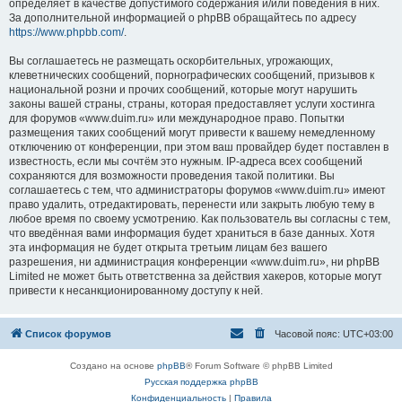
определяет в качестве допустимого содержания и/или поведения в них.
За дополнительной информацией о phpBB обращайтесь по адресу
https://www.phpbb.com/
.
Вы соглашаетесь не размещать оскорбительных, угрожающих,
клеветнических сообщений, порнографических сообщений, призывов к
национальной розни и прочих сообщений, которые могут нарушить
законы вашей страны, страны, которая предоставляет услуги хостинга
для форумов «www.duim.ru» или международное право. Попытки
размещения таких сообщений могут привести к вашему немедленному
отключению от конференции, при этом ваш провайдер будет поставлен в
известность, если мы сочтём это нужным. IP-адреса всех сообщений
сохраняются для возможности проведения такой политики. Вы
соглашаетесь с тем, что администраторы форумов «www.duim.ru» имеют
право удалить, отредактировать, перенести или закрыть любую тему в
любое время по своему усмотрению. Как пользователь вы согласны с тем,
что введённая вами информация будет храниться в базе данных. Хотя
эта информация не будет открыта третьим лицам без вашего
разрешения, ни администрация конференции «www.duim.ru», ни phpBB
Limited не может быть ответственна за действия хакеров, которые могут
привести к несанкционированному доступу к ней.
Список форумов
Часовой пояс:
UTC+03:00
Создано на основе
phpBB
® Forum Software © phpBB Limited
Русская поддержка phpBB
Конфиденциальность
|
Правила