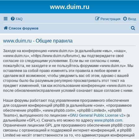
www.duim.ru
FAQ
Регистрация
Вход
П
Список форумов
о
www.duim.ru - Общие правила
и
с
Заходя на конференцию «www.duim.ru» (в дальнейшем «мы», «наш»,
«www.duim.ru», «https://www.duim.ru/forum»), вы подтверждаете своё
к
согласие со следующими условиями. Если вы не согласны с ними,
пожалуйста, не заходите и не пользуйтесь форумами «www.duim.ru». Мы
оставляем за собой право изменять эти правила в любое время и
сделаем всё возможное, чтобы уведомить вас об этом, однако с вашей
стороны было бы разумным регулярно просматривать этот текст на
предмет изменений, так как использование конференции «www.duim.ru»
после обновления/исправления условий означает ваше согласие с ними.
Наши форумы работают под управлением программного обеспечения
для создания конференций phpBB (в дальнейшем «они», «программное
обеспечение phpBB», «www.phpbb.com», «phpBB Limited», «phpBB
Teams»), выпущенного по лицензии «
GNU General Public License v2
» (в
дальнейшем «GPL»). Скачать его можно по адресу
www.phpbb.com
.
Ограничения лицензии GPL для программного обеспечения phpBB строго
связаны с организацией и поддержкой интернет-конференций, и phpBB
Limited не несёт ответственности за то, что администрация конференций