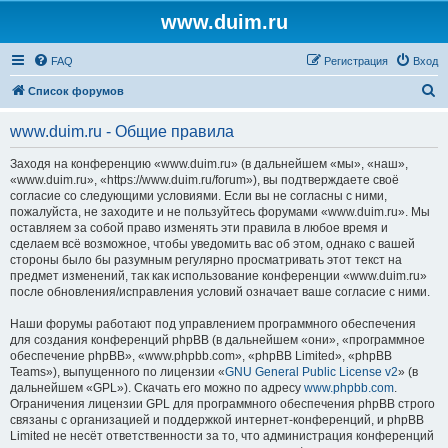
www.duim.ru
FAQ
Регистрация
Вход
П
Список форумов
о
www.duim.ru - Общие правила
и
с
Заходя на конференцию «www.duim.ru» (в дальнейшем «мы», «наш»,
«www.duim.ru», «https://www.duim.ru/forum»), вы подтверждаете своё
к
согласие со следующими условиями. Если вы не согласны с ними,
пожалуйста, не заходите и не пользуйтесь форумами «www.duim.ru». Мы
оставляем за собой право изменять эти правила в любое время и
сделаем всё возможное, чтобы уведомить вас об этом, однако с вашей
стороны было бы разумным регулярно просматривать этот текст на
предмет изменений, так как использование конференции «www.duim.ru»
после обновления/исправления условий означает ваше согласие с ними.
Наши форумы работают под управлением программного обеспечения
для создания конференций phpBB (в дальнейшем «они», «программное
обеспечение phpBB», «www.phpbb.com», «phpBB Limited», «phpBB
Teams»), выпущенного по лицензии «
GNU General Public License v2
» (в
дальнейшем «GPL»). Скачать его можно по адресу
www.phpbb.com
.
Ограничения лицензии GPL для программного обеспечения phpBB строго
связаны с организацией и поддержкой интернет-конференций, и phpBB
Limited не несёт ответственности за то, что администрация конференций