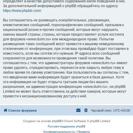
определяет в качестве допустимого содержания и/или поведения в них.
За дополнительной информацией о phpBB обращайтесь по адресу
https://www.phpbb.com/
.
Вы соглашаетесь не размещать оскорбительных, угрожающих,
клеветнических сообщений, порнографических сообщений, призывов к
национальной розни и прочих сообщений, которые могут нарушить
законы вашей страны, страны, которая предоставляет услуги хостинга
для форумов «www.duim.ru» или международное право. Попытки
размещения таких сообщений могут привести к вашему немедленному
отключению от конференции, при этом ваш провайдер будет поставлен в
известность, если мы сочтём это нужным. IP-адреса всех сообщений
сохраняются для возможности проведения такой политики. Вы
соглашаетесь с тем, что администраторы форумов «www.duim.ru» имеют
право удалить, отредактировать, перенести или закрыть любую тему в
любое время по своему усмотрению. Как пользователь вы согласны с тем,
что введённая вами информация будет храниться в базе данных. Хотя
эта информация не будет открыта третьим лицам без вашего
разрешения, ни администрация конференции «www.duim.ru», ни phpBB
Limited не может быть ответственна за действия хакеров, которые могут
привести к несанкционированному доступу к ней.
Список форумов
Часовой пояс:
UTC+03:00
Создано на основе
phpBB
® Forum Software © phpBB Limited
Русская поддержка phpBB
Конфиденциальность
|
Правила