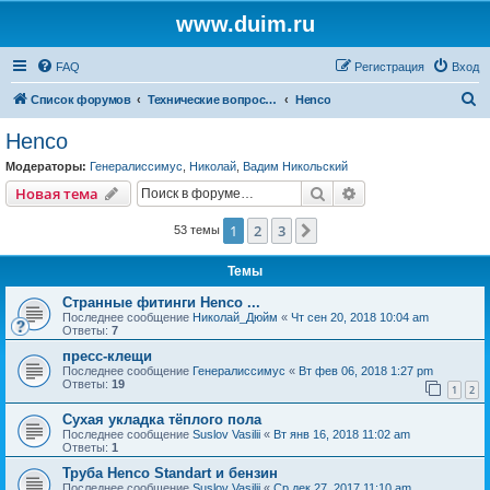
www.duim.ru
FAQ
Регистрация
Вход
П
Список форумов
Технические вопросы (по производителям и брендам)
Henco
о
Henco
и
Модераторы:
Генералиссимус
,
Николай
,
Вадим Никольский
с
Поиск
Расширенный пои
Новая тема
к
1
2
3
След.
53 темы
Темы
Странные фитинги Henco ...
Последнее сообщение
Николай_Дюйм
«
Чт сен 20, 2018 10:04 am
Ответы:
7
пресс-клещи
Последнее сообщение
Генералиссимус
«
Вт фев 06, 2018 1:27 pm
Ответы:
19
1
2
Сухая укладка тёплого пола
Последнее сообщение
Suslov Vasilii
«
Вт янв 16, 2018 11:02 am
Ответы:
1
Труба Henco Standart и бензин
Последнее сообщение
Suslov Vasilii
«
Ср дек 27, 2017 11:10 am