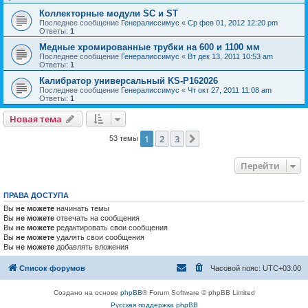
Коллекторные модули SC и ST
Последнее сообщение
Генералиссимус
«
Ср фев 01, 2012 12:20 pm
Ответы:
1
Медные хромированные трубки на 600 и 1100 мм
Последнее сообщение
Генералиссимус
«
Вт дек 13, 2011 10:53 am
Ответы:
1
Калибратор универсальный KS-P162026
Последнее сообщение
Генералиссимус
«
Чт окт 27, 2011 11:08 am
Ответы:
1
Новая тема
1
2
3
След.
53 темы
Перейти
ПРАВА ДОСТУПА
Вы
не можете
начинать темы
Вы
не можете
отвечать на сообщения
Вы
не можете
редактировать свои сообщения
Вы
не можете
удалять свои сообщения
Вы
не можете
добавлять вложения
Список форумов
Часовой пояс:
UTC+03:00
Создано на основе
phpBB
® Forum Software © phpBB Limited
Русская поддержка phpBB