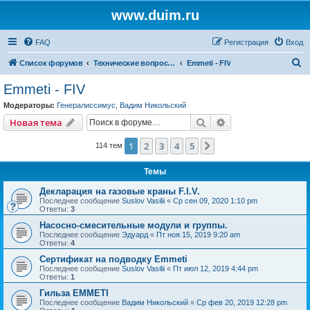
www.duim.ru
FAQ
Регистрация
Вход
П
Список форумов
Технические вопросы (по производителям и брендам)
Emmeti - FIV
о
Emmeti - FIV
и
Модераторы:
Генералиссимус
,
Вадим Никольский
с
Поиск
Расширенный пои
Новая тема
к
1
2
3
4
5
След.
114 тем
Темы
Декларация на газовые краны F.I.V.
Последнее сообщение
Suslov Vasilii
«
Ср сен 09, 2020 1:10 pm
Ответы:
3
Насосно-смесительные модули и группы.
Последнее сообщение
Эдуард
«
Пт ноя 15, 2019 9:20 am
Ответы:
4
Сертификат на подводку Emmeti
Последнее сообщение
Suslov Vasilii
«
Пт июл 12, 2019 4:44 pm
Ответы:
1
Гильза EMMETI
Последнее сообщение
Вадим Никольский
«
Ср фев 20, 2019 12:28 pm