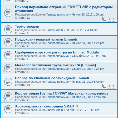
Ответы:
7
Привод нормально открытый EMMETI 24В c радиатором
отопления
Последнее сообщение
Генералиссимус
«
Чт ноя 30, 2017 1:00 pm
Ответы:
11
1
2
Термоголовки
Последнее сообщение
Suslov Vasilii
«
Чт ноя 16, 2017 4:13 pm
Ответы:
1
Предохранительный клапан Emmeti
Последнее сообщение
Генералиссимус
«
Вт июл 04, 2017 4:24 pm
Ответы:
2
Одобрение морского регистра на Emmeti Modulo
Последнее сообщение
Генералиссимус
«
Ср май 03, 2017 11:11 am
Ответы:
1
Mеталлопластиковая труба Gerpex RA (Emmeti)
Последнее сообщение
Генералиссимус
«
Ср апр 12, 2017 2:23 pm
Ответы:
1
Вопрос по клапанам соленоидным Emmeti
Последнее сообщение
Генералиссимус
«
Пт мар 31, 2017 5:00 pm
Ответы:
10
1
2
Коллекторная Группа TOPWAY Материал кронштейнов
Последнее сообщение
Генералиссимус
«
Вт мар 21, 2017 12:15 pm
Ответы:
2
Хронотермостат сенсорный SMARTY
Последнее сообщение
Suslov Vasilii
«
Вт янв 10, 2017 10:50 am
Ответы:
5