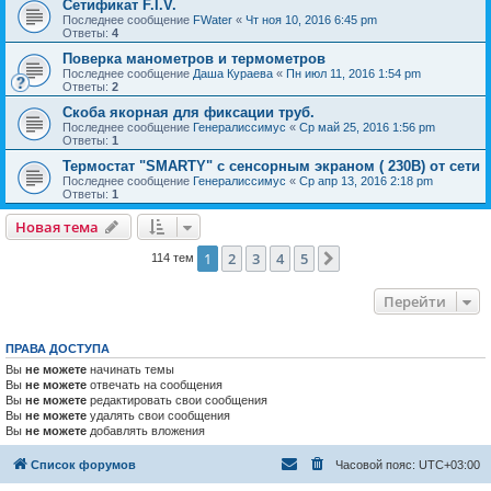
Сетификат F.I.V.
Последнее сообщение
FWater
«
Чт ноя 10, 2016 6:45 pm
Ответы:
4
Поверка манометров и термометров
Последнее сообщение
Даша Кураева
«
Пн июл 11, 2016 1:54 pm
Ответы:
2
Скоба якорная для фиксации труб.
Последнее сообщение
Генералиссимус
«
Ср май 25, 2016 1:56 pm
Ответы:
1
Термостат "SMARTY" с сенсорным экраном ( 230В) от сети
Последнее сообщение
Генералиссимус
«
Ср апр 13, 2016 2:18 pm
Ответы:
1
Новая тема
1
2
3
4
5
След.
114 тем
Перейти
ПРАВА ДОСТУПА
Вы
не можете
начинать темы
Вы
не можете
отвечать на сообщения
Вы
не можете
редактировать свои сообщения
Вы
не можете
удалять свои сообщения
Вы
не можете
добавлять вложения
Список форумов
Часовой пояс:
UTC+03:00