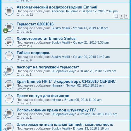
Ответы:
4
Автоматический воздухоотводчик Emmeti
Последнее сообщение
Алексей Пащенко
«
Вт фев 12, 2019 2:49 pm
Ответы:
11
1
2
Термостат 02001016
Последнее сообщение
Suslov Vasilii
«
Чт янв 17, 2019 4:58 pm
Ответы:
1
Хронотермостат Emmeti Sintesi
Последнее сообщение
Suslov Vasilii
«
Ср ноя 21, 2018 3:38 pm
Ответы:
3
Гибкая подводка.
Последнее сообщение
Suslov Vasilii
«
Ср авг 29, 2018 11:42 am
Ответы:
9
паспорт на погружной термостат
Последнее сообщение
Генералиссимус
«
Чт авг 23, 2018 12:09 pm
Ответы:
3
Кран Emmeti НН 1" 3-ходовой арт. 01425810 СЕРВИС
Последнее сообщение
Никита
«
Пн июл 02, 2018 10:23 am
Ответы:
1
Пресс контур для фитингов
Последнее сообщение
mihsut
«
Вт июн 05, 2018 11:09 am
Ответы:
1
Использование крана под штукатурку FIV
Последнее сообщение
Генералиссимус
«
Пт мар 16, 2018 11:01 am
Ответы:
1
Электромагнитный клапан Emmeti: комплектность
Последнее сообщение
Suslov Vasilii
«
Вт фев 13, 2018 2:19 pm