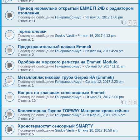
Ответы:
7
Привод нормально открытый EMMETI 24В c радиатором
отопления
Последнее сообщение
Генералиссимус
«
Чт ноя 30, 2017 1:00 pm
Ответы:
11
1
2
Термоголовки
Последнее сообщение
Suslov Vasilii
«
Чт ноя 16, 2017 4:13 pm
Ответы:
1
Предохранительный клапан Emmeti
Последнее сообщение
Генералиссимус
«
Вт июл 04, 2017 4:24 pm
Ответы:
2
Одобрение морского регистра на Emmeti Modulo
Последнее сообщение
Генералиссимус
«
Ср май 03, 2017 11:11 am
Ответы:
1
Mеталлопластиковая труба Gerpex RA (Emmeti)
Последнее сообщение
Генералиссимус
«
Ср апр 12, 2017 2:23 pm
Ответы:
1
Вопрос по клапанам соленоидным Emmeti
Последнее сообщение
Генералиссимус
«
Пт мар 31, 2017 5:00 pm
Ответы:
10
1
2
Коллекторная Группа TOPWAY Материал кронштейнов
Последнее сообщение
Генералиссимус
«
Вт мар 21, 2017 12:15 pm
Ответы:
2
Хронотермостат сенсорный SMARTY
Последнее сообщение
Suslov Vasilii
«
Вт янв 10, 2017 10:50 am
Ответы:
5