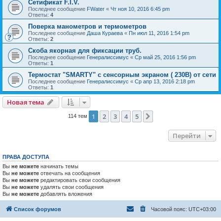
Сетификат F.I.V.
Последнее сообщение
FWater
«
Чт ноя 10, 2016 6:45 pm
Ответы:
4
Поверка манометров и термометров
Последнее сообщение
Даша Кураева
«
Пн июл 11, 2016 1:54 pm
Ответы:
2
Скоба якорная для фиксации труб.
Последнее сообщение
Генералиссимус
«
Ср май 25, 2016 1:56 pm
Ответы:
1
Термостат "SMARTY" с сенсорным экраном ( 230В) от сети
Последнее сообщение
Генералиссимус
«
Ср апр 13, 2016 2:18 pm
Ответы:
1
Новая тема
1
2
3
4
5
След.
114 тем
Перейти
ПРАВА ДОСТУПА
Вы
не можете
начинать темы
Вы
не можете
отвечать на сообщения
Вы
не можете
редактировать свои сообщения
Вы
не можете
удалять свои сообщения
Вы
не можете
добавлять вложения
Список форумов
Часовой пояс:
UTC+03:00