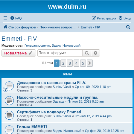
www.duim.ru
FAQ
Регистрация
Вход
П
Список форумов
Технические вопросы (по производителям и брендам)
Emmeti - FIV
о
Emmeti - FIV
и
Модераторы:
Генералиссимус
,
Вадим Никольский
с
Поиск
Расширенный пои
Новая тема
к
1
2
3
4
5
След.
114 тем
Темы
Декларация на газовые краны F.I.V.
Последнее сообщение
Suslov Vasilii
«
Ср сен 09, 2020 1:10 pm
Ответы:
3
Насосно-смесительные модули и группы.
Последнее сообщение
Эдуард
«
Пт ноя 15, 2019 9:20 am
Ответы:
4
Сертификат на подводку Emmeti
Последнее сообщение
Suslov Vasilii
«
Пт июл 12, 2019 4:44 pm
Ответы:
1
Гильза EMMETI
Последнее сообщение
Вадим Никольский
«
Ср фев 20, 2019 12:28 pm