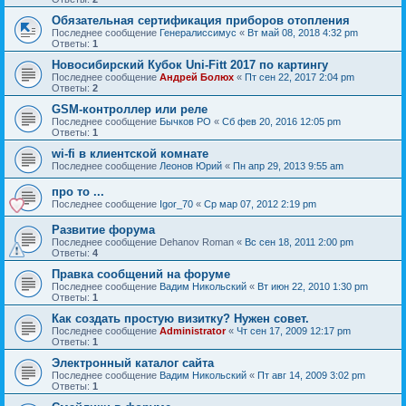
Обязательная сертификация приборов отопления
Последнее сообщение
Генералиссимус
«
Вт май 08, 2018 4:32 pm
Ответы:
1
Новосибирский Кубок Uni-Fitt 2017 по картингу
Последнее сообщение
Андрей Болюх
«
Пт сен 22, 2017 2:04 pm
Ответы:
2
GSM-контроллер или реле
Последнее сообщение
Бычков РО
«
Сб фев 20, 2016 12:05 pm
Ответы:
1
wi-fi в клиентской комнате
Последнее сообщение
Леонов Юрий
«
Пн апр 29, 2013 9:55 am
про то ...
Последнее сообщение
Igor_70
«
Ср мар 07, 2012 2:19 pm
Развитие форума
Последнее сообщение
Dehanov Roman
«
Вс сен 18, 2011 2:00 pm
Ответы:
4
Правка сообщений на форуме
Последнее сообщение
Вадим Никольский
«
Вт июн 22, 2010 1:30 pm
Ответы:
1
Как создать простую визитку? Нужен совет.
Последнее сообщение
Administrator
«
Чт сен 17, 2009 12:17 pm
Ответы:
1
Электронный каталог сайта
Последнее сообщение
Вадим Никольский
«
Пт авг 14, 2009 3:02 pm
Ответы:
1