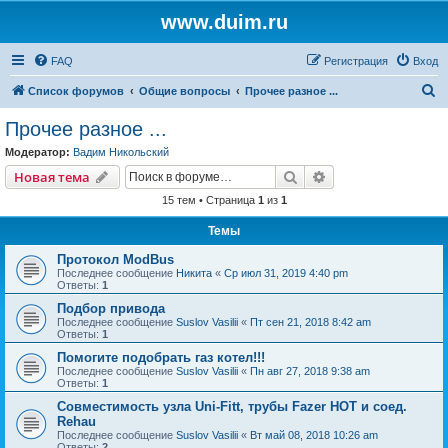
www.duim.ru
FAQ
Регистрация
Вход
П
Список форумов
Общие вопросы
Прочее разное ...
о
Прочее разное ...
и
Модератор:
Вадим Никольский
с
Поиск
Расширенный пои
Новая тема
к
15 тем • Страница
1
из
1
Темы
Протокол ModBus
Последнее сообщение
Никита
«
Ср июл 31, 2019 4:40 pm
Ответы:
1
Подбор привода
Последнее сообщение
Suslov Vasilii
«
Пт сен 21, 2018 8:42 am
Ответы:
1
Помогите подобрать газ котел!!!
Последнее сообщение
Suslov Vasilii
«
Пн авг 27, 2018 9:38 am
Ответы:
1
Совместимость узла Uni-Fitt, трубы Fazer HOT и соед.
Rehau
Последнее сообщение
Suslov Vasilii
«
Вт май 08, 2018 10:26 am
Ответы:
2