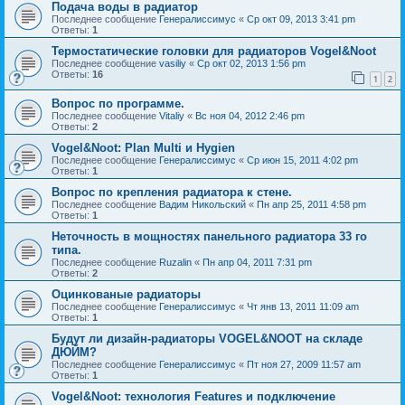
Подача воды в радиатор
Последнее сообщение
Генералиссимус
«
Ср окт 09, 2013 3:41 pm
Ответы:
1
Термостатические головки для радиаторов Vogel&Noot
Последнее сообщение
vasiliy
«
Ср окт 02, 2013 1:56 pm
Ответы:
16
1
2
Вопрос по программе.
Последнее сообщение
Vitaliy
«
Вс ноя 04, 2012 2:46 pm
Ответы:
2
Vogel&Noot: Plan Multi и Hygien
Последнее сообщение
Генералиссимус
«
Ср июн 15, 2011 4:02 pm
Ответы:
1
Вопрос по крепления радиатора к стене.
Последнее сообщение
Вадим Никольский
«
Пн апр 25, 2011 4:58 pm
Ответы:
1
Неточность в мощностях панельного радиатора 33 го
типа.
Последнее сообщение
Ruzalin
«
Пн апр 04, 2011 7:31 pm
Ответы:
2
Оцинкованые радиаторы
Последнее сообщение
Генералиссимус
«
Чт янв 13, 2011 11:09 am
Ответы:
1
Будут ли дизайн-радиаторы VOGEL&NOOT на складе
ДЮЙМ?
Последнее сообщение
Генералиссимус
«
Пт ноя 27, 2009 11:57 am
Ответы:
1
Vogel&Noot: технология Features и подключение