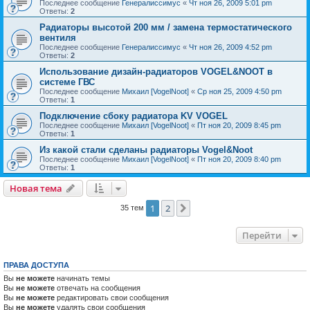
Последнее сообщение
Генералиссимус
«
Чт ноя 26, 2009 5:01 pm
Ответы:
2
Радиаторы высотой 200 мм / замена термостатического
вентиля
Последнее сообщение
Генералиссимус
«
Чт ноя 26, 2009 4:52 pm
Ответы:
2
Использование дизайн-радиаторов VOGEL&NOOT в
системе ГВС
Последнее сообщение
Михаил [VogelNoot]
«
Ср ноя 25, 2009 4:50 pm
Ответы:
1
Подключение сбоку радиатора KV VOGEL
Последнее сообщение
Михаил [VogelNoot]
«
Пт ноя 20, 2009 8:45 pm
Ответы:
1
Из какой стали сделаны радиаторы Vogel&Noot
Последнее сообщение
Михаил [VogelNoot]
«
Пт ноя 20, 2009 8:40 pm
Ответы:
1
Новая тема
1
2
След.
35 тем
Перейти
ПРАВА ДОСТУПА
Вы
не можете
начинать темы
Вы
не можете
отвечать на сообщения
Вы
не можете
редактировать свои сообщения
Вы
не можете
удалять свои сообщения