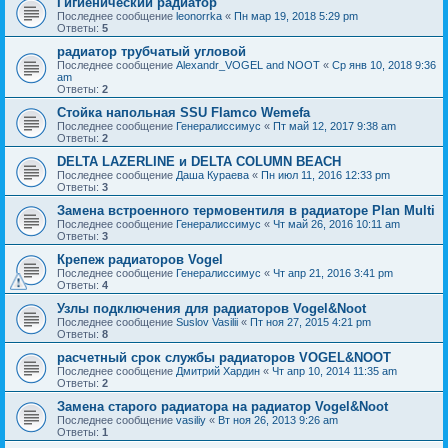
Гигиенический радиатор
Последнее сообщение
leonorrka
«
Пн мар 19, 2018 5:29 pm
Ответы:
5
радиатор трубчатый угловой
Последнее сообщение
Alexandr_VOGEL and NOOT
«
Ср янв 10, 2018 9:36
am
Ответы:
2
Стойка напольная SSU Flamco Wemefa
Последнее сообщение
Генералиссимус
«
Пт май 12, 2017 9:38 am
Ответы:
2
DELTA LAZERLINE и DELTA COLUMN BEACH
Последнее сообщение
Даша Кураева
«
Пн июл 11, 2016 12:33 pm
Ответы:
3
Замена встроенного термовентиля в радиаторе Plan Multi
Последнее сообщение
Генералиссимус
«
Чт май 26, 2016 10:11 am
Ответы:
3
Крепеж радиаторов Vogel
Последнее сообщение
Генералиссимус
«
Чт апр 21, 2016 3:41 pm
Ответы:
4
Узлы подключения для радиаторов Vogel&Noot
Последнее сообщение
Suslov Vasilii
«
Пт ноя 27, 2015 4:21 pm
Ответы:
8
расчетный срок службы радиаторов VOGEL&NOOT
Последнее сообщение
Дмитрий Хардин
«
Чт апр 10, 2014 11:35 am
Ответы:
2
Замена старого радиатора на радиатор Vogel&Noot
Последнее сообщение
vasiliy
«
Вт ноя 26, 2013 9:26 am
Ответы:
1