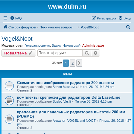
www.duim.ru
FAQ
Регистрация
Вход
П
Список форумов
Технические вопросы (по производителям и брендам)
Vogel&Noot
о
Vogel&Noot
и
Модераторы:
Генералиссимус
,
Вадим Никольский
,
Administrator
с
Поиск
Расширенный пои
Новая тема
к
1
2
След.
35 тем
Темы
Схематичное изображение радиатора 200 высоты
Последнее сообщение
Белов Максим
«
Чт сен 26, 2019 4:24 pm
Ответы:
2
комплекты крепежей для радиаторов Delta LaserLine
Последнее сообщение
Suslov Vasilii
«
Пн июн 03, 2019 4:16 pm
Ответы:
3
крепления для панельных радиаторов высотой 200 мм
(PURMO)
Последнее сообщение
Alexandr_VOGEL and NOOT
«
Пн мар 26, 2018 4:27
pm
Ответы:
2