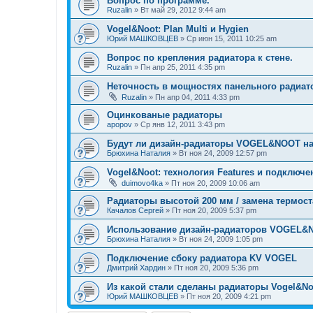
Вопрос по программе.
Ruzalin
»
Вт май 29, 2012 9:44 am
Vogel&Noot: Plan Multi и Hygien
Юрий МАШКОВЦЕВ
»
Ср июн 15, 2011 10:25 am
Вопрос по крепления радиатора к стене.
Ruzalin
»
Пн апр 25, 2011 4:35 pm
Неточность в мощностях панельного радиатор
Ruzalin
»
Пн апр 04, 2011 4:33 pm
Оцинкованые радиаторы
apopov
»
Ср янв 12, 2011 3:43 pm
Будут ли дизайн-радиаторы VOGEL&NOOT н
Брюхина Наталия
»
Вт ноя 24, 2009 12:57 pm
Vogel&Noot: технология Features и подключе
duimovo4ka
»
Пт ноя 20, 2009 10:06 am
Радиаторы высотой 200 мм / замена термост
Качалов Сергей
»
Пт ноя 20, 2009 5:37 pm
Использование дизайн-радиаторов VOGEL&N
Брюхина Наталия
»
Вт ноя 24, 2009 1:05 pm
Подключение сбоку радиатора KV VOGEL
Дмитрий Хардин
»
Пт ноя 20, 2009 5:36 pm
Из какой стали сделаны радиаторы Vogel&No
Юрий МАШКОВЦЕВ
»
Пт ноя 20, 2009 4:21 pm