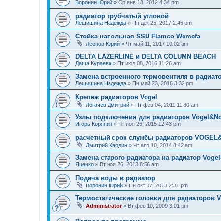
Воронин Юрий
»
Ср янв 18, 2012 4:34 pm
радиатор трубчатый угловой
Лещишина Надежда
»
Пн дек 25, 2017 2:46 pm
Стойка напольная SSU Flamco Wemefa
Леонов Юрий
»
Чт май 11, 2017 10:02 am
DELTA LAZERLINE и DELTA COLUMN BEACH
Даша Кураева
»
Пт июл 08, 2016 11:26 am
Замена встроенного термовентиля в радиатор
Лещишина Надежда
»
Пн май 23, 2016 3:32 pm
Крепеж радиаторов Vogel
Логачев Дмитрий
»
Пт фев 04, 2011 11:30 am
Узлы подключения для радиаторов Vogel&No
Игорь Коряпин
»
Чт ноя 26, 2015 12:43 pm
расчетный срок службы радиаторов VOGE
Дмитрий Хардин
»
Чт апр 10, 2014 8:42 am
Замена старого радиатора на радиатор Voge
Яценко
»
Вт ноя 26, 2013 8:56 am
Подача воды в радиатор
Воронин Юрий
»
Пн окт 07, 2013 2:31 pm
Термостатические головки для радиаторов V
Administrator
»
Вт фев 10, 2009 3:01 pm