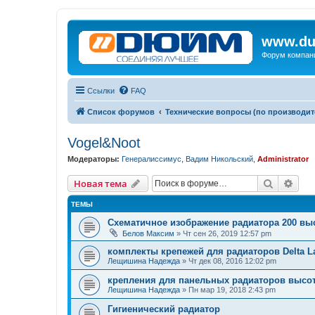
www.du
Форум компан
Ссылки
FAQ
Список форумов
Технические вопросы (по производит
Vogel&Noot
Модераторы:
Генералиссимус
,
Вадим Никольский
,
Administrator
Поиск
Рас
Новая тема
ТЕМЫ
Схематичное изображение радиатора 200 вы
Белов Максим
»
Чт сен 26, 2019 12:57 pm
комплекты крепежей для радиаторов Delta L
Лещишина Надежда
»
Чт дек 08, 2016 12:02 pm
крепления для панельных радиаторов высо
Лещишина Надежда
»
Пн мар 19, 2018 2:43 pm
Гигиенический радиатор