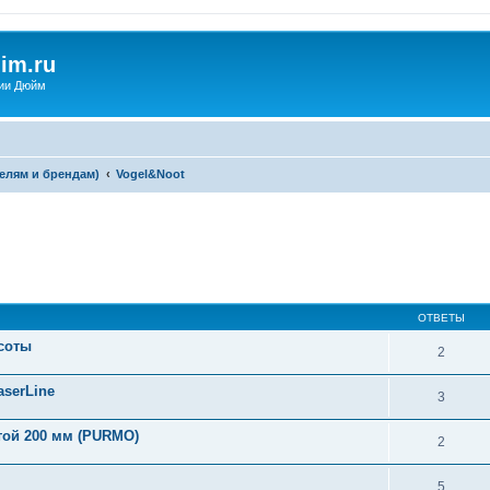
im.ru
ии Дюйм
елям и брендам)
Vogel&Noot
ширенный поиск
ОТВЕТЫ
соты
2
aserLine
3
той 200 мм (PURMO)
2
5