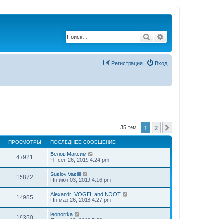
Поиск
Расширенный по
Регистрация
Вход
1
2
След.
35 тем
ПРОСМОТРЫ
ПОСЛЕДНЕЕ СООБЩЕНИЕ
Белов Максим
47921
Чт сен 26, 2019 4:24 pm
Suslov Vasilii
15872
Пн июн 03, 2019 4:16 pm
Alexandr_VOGEL and NOOT
14985
Пн мар 26, 2018 4:27 pm
leonorrka
19350