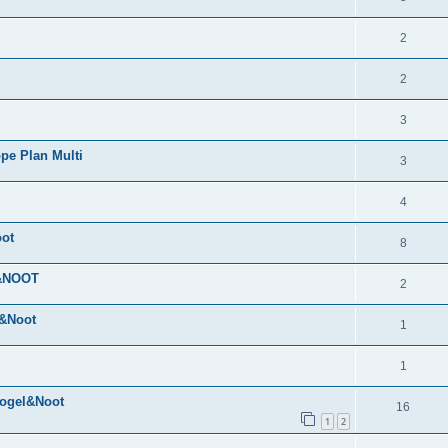
2
2
3
е Plan Multi
3
4
ot
8
L&NOOT
2
l&Noot
1
1
ogel&Noot
16
1
2