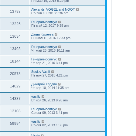
Пн мар 19, 2018 5:29 pm
Alexandr_VOGEL and NOOT
13793
Ср янв 10, 2018 9:36 am
Генералиссимус
13225
Пт май 12, 2017 9:38 am
Даша Кураева
13634
Пн июл 11, 2016 12:33 pm
Генералиссимус
13493
Чт май 26, 2016 10:11 am
Генералиссимус
18144
Чт апр 21, 2016 3:41 pm
Suslov Vasilii
20578
Пт ноя 27, 2015 4:21 pm
Дмитрий Хардин
14029
Чт апр 10, 2014 11:35 am
vasiliy
14337
Вт ноя 26, 2013 9:26 am
Генералиссимус
12108
Ср окт 09, 2013 3:41 pm
vasiliy
59994
Ср окт 02, 2013 1:56 pm
Vitaliy