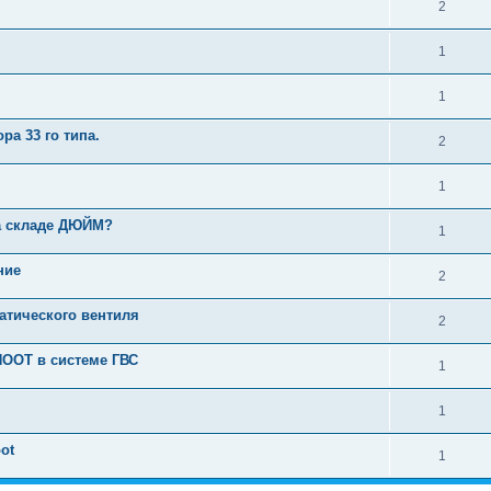
2
1
1
а 33 го типа.
2
1
а складе ДЮЙМ?
1
ние
2
атического вентиля
2
OOT в системе ГВС
1
1
ot
1