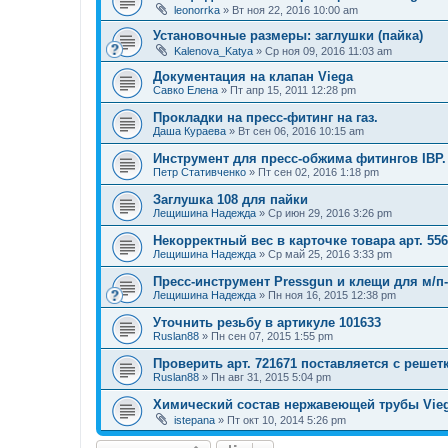
leonorrka
»
Вт ноя 22, 2016 10:00 am
Установочные размеры: заглушки (пайка)
Kalenova_Katya
»
Ср ноя 09, 2016 11:03 am
Документация на клапан Viega
Савко Елена
»
Пт апр 15, 2011 12:28 pm
Прокладки на пресс-фитинг на газ.
Даша Кураева
»
Вт сен 06, 2016 10:15 am
Инструмент для пресс-обжима фитингов IBP.
Петр Стативченко
»
Пт сен 02, 2016 1:18 pm
Заглушка 108 для пайки
Лещишина Надежда
»
Ср июн 29, 2016 3:26 pm
Некорректный вес в карточке товара арт. 55
Лещишина Надежда
»
Ср май 25, 2016 3:33 pm
Пресс-инструмент Pressgun и клещи для м/п
Лещишина Надежда
»
Пн ноя 16, 2015 12:38 pm
Уточнить резьбу в артикуле 101633
Ruslan88
»
Пн сен 07, 2015 1:55 pm
Проверить арт. 721671 поставляется с решет
Ruslan88
»
Пн авг 31, 2015 5:04 pm
Химический состав нержавеющей трубы Vie
istepana
»
Пт окт 10, 2014 5:26 pm