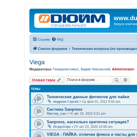
www.du
Форум компан
Ссылки
FAQ
Список форумов
Технические вопросы (по производит
Viega
Модераторы:
Генералиссимус
,
Вадим Никольский
,
Administrator
Поиск
Рас
Новая тема
ТЕМЫ
Технические данные фитингов для пайки
Андреев Сергей
»
Ср фев 01, 2012 9:55 am
Система Sanpress
Мистер_сан
»
Чт авг 18, 2022 6:01 pm
Sanpress, насколько критична ситуация?
ИгорьGrips
»
Пт окт 23, 2020 10:00 am
VIEGA - ПАЙКА- отличие флюса и пасты для