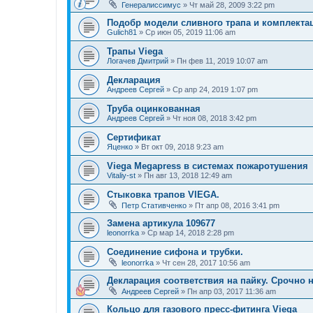
Генералиссимус
»
Чт май 28, 2009 3:22 pm
Подобр модели сливного трапа и комплекта
Gulich81
»
Ср июн 05, 2019 11:06 am
Трапы Viega
Логачев Дмитрий
»
Пн фев 11, 2019 10:07 am
Декларация
Андреев Сергей
»
Ср апр 24, 2019 1:07 pm
Труба оцинкованная
Андреев Сергей
»
Чт ноя 08, 2018 3:42 pm
Сертификат
Яценко
»
Вт окт 09, 2018 9:23 am
Viega Megapress в системах пожаротушения
Vitaliy-st
»
Пн авг 13, 2018 12:49 am
Стыковка трапов VIEGA.
Петр Стативченко
»
Пт апр 08, 2016 3:41 pm
Замена артикула 109677
leonorrka
»
Ср мар 14, 2018 2:28 pm
Соединение сифона и трубки.
leonorrka
»
Чт сен 28, 2017 10:56 am
Декларация соответствия на пайку. Срочно 
Андреев Сергей
»
Пн апр 03, 2017 11:36 am
Кольцо для газового пресс-фитинга Viega