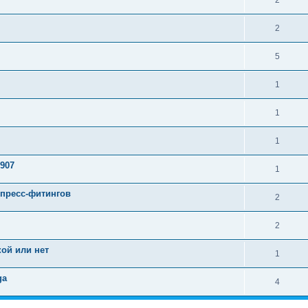
2
2
5
1
1
1
6907
1
-пресс-фитингов
2
2
кой или нет
1
ga
4