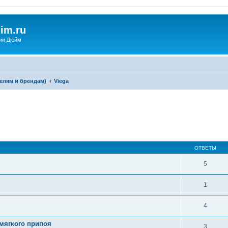
im.ru
ии Дюйм
елям и брендам)
Viega
ширенный поиск
ОТВЕТЫ
5
1
4
 мягкого припоя
3