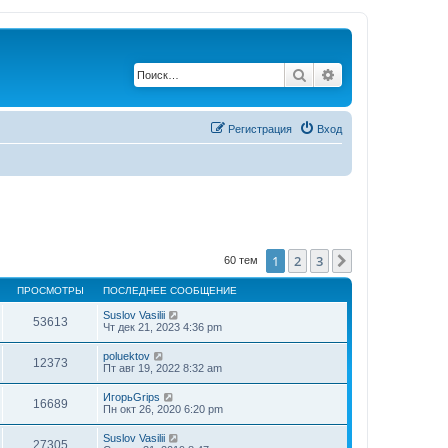
Поиск
Расширенный по
Регистрация
Вход
1
2
3
След.
60 тем
ПРОСМОТРЫ
ПОСЛЕДНЕЕ СООБЩЕНИЕ
Suslov Vasilii
53613
Чт дек 21, 2023 4:36 pm
poluektov
12373
Пт авг 19, 2022 8:32 am
ИгорьGrips
16689
Пн окт 26, 2020 6:20 pm
Suslov Vasilii
27305