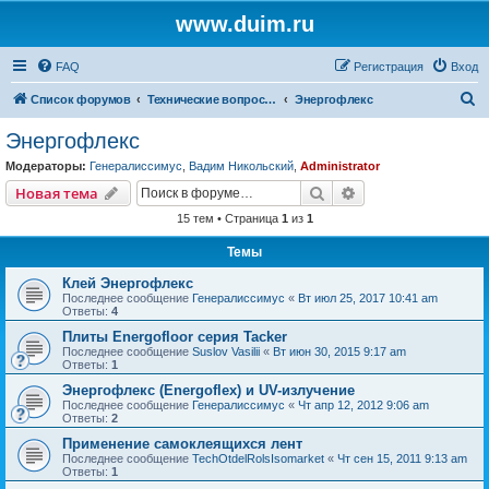
www.duim.ru
FAQ
Регистрация
Вход
П
Список форумов
Технические вопросы (по производителям и брендам)
Энергофлекс
о
Энергофлекс
и
Модераторы:
Генералиссимус
,
Вадим Никольский
,
Administrator
с
Поиск
Расширенный пои
Новая тема
к
15 тем • Страница
1
из
1
Темы
Клей Энергофлекс
Последнее сообщение
Генералиссимус
«
Вт июл 25, 2017 10:41 am
Ответы:
4
Плиты Energofloor серия Tacker
Последнее сообщение
Suslov Vasilii
«
Вт июн 30, 2015 9:17 am
Ответы:
1
Энергофлекс (Energoflex) и UV-излучение
Последнее сообщение
Генералиссимус
«
Чт апр 12, 2012 9:06 am
Ответы:
2
Применение самоклеящихся лент
Последнее сообщение
TechOtdelRolsIsomarket
«
Чт сен 15, 2011 9:13 am
Ответы:
1