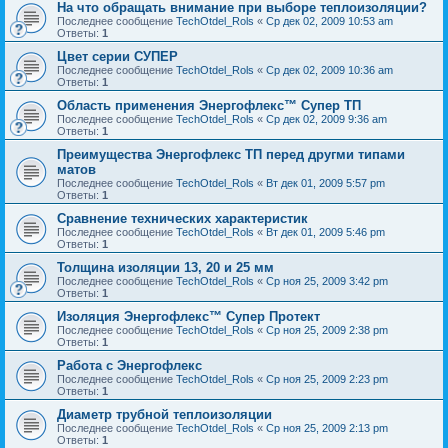
На что обращать внимание при выборе теплоизоляции?
Последнее сообщение
TechOtdel_Rols
«
Ср дек 02, 2009 10:53 am
Ответы:
1
Цвет серии СУПЕР
Последнее сообщение
TechOtdel_Rols
«
Ср дек 02, 2009 10:36 am
Ответы:
1
Область применения Энергофлекс™ Супер ТП
Последнее сообщение
TechOtdel_Rols
«
Ср дек 02, 2009 9:36 am
Ответы:
1
Преимущества Энергофлекс ТП перед другми типами
матов
Последнее сообщение
TechOtdel_Rols
«
Вт дек 01, 2009 5:57 pm
Ответы:
1
Сравнение технических характеристик
Последнее сообщение
TechOtdel_Rols
«
Вт дек 01, 2009 5:46 pm
Ответы:
1
Толщина изоляции 13, 20 и 25 мм
Последнее сообщение
TechOtdel_Rols
«
Ср ноя 25, 2009 3:42 pm
Ответы:
1
Изоляция Энергофлекс™ Супер Протект
Последнее сообщение
TechOtdel_Rols
«
Ср ноя 25, 2009 2:38 pm
Ответы:
1
Работа с Энергофлекс
Последнее сообщение
TechOtdel_Rols
«
Ср ноя 25, 2009 2:23 pm
Ответы:
1
Диаметр трубной теплоизоляции
Последнее сообщение
TechOtdel_Rols
«
Ср ноя 25, 2009 2:13 pm
Ответы:
1