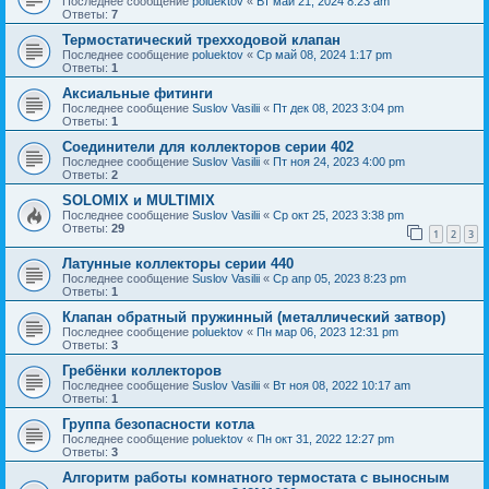
Последнее сообщение
poluektov
«
Вт май 21, 2024 8:23 am
Ответы:
7
Термостатический трехходовой клапан
Последнее сообщение
poluektov
«
Ср май 08, 2024 1:17 pm
Ответы:
1
Аксиальные фитинги
Последнее сообщение
Suslov Vasilii
«
Пт дек 08, 2023 3:04 pm
Ответы:
1
Соединители для коллекторов серии 402
Последнее сообщение
Suslov Vasilii
«
Пт ноя 24, 2023 4:00 pm
Ответы:
2
SOLOMIX и MULTIMIX
Последнее сообщение
Suslov Vasilii
«
Ср окт 25, 2023 3:38 pm
Ответы:
29
1
2
3
Латунные коллекторы серии 440
Последнее сообщение
Suslov Vasilii
«
Ср апр 05, 2023 8:23 pm
Ответы:
1
Клапан обратный пружинный (металлический затвор)
Последнее сообщение
poluektov
«
Пн мар 06, 2023 12:31 pm
Ответы:
3
Гребёнки коллекторов
Последнее сообщение
Suslov Vasilii
«
Вт ноя 08, 2022 10:17 am
Ответы:
1
Группа безопасности котла
Последнее сообщение
poluektov
«
Пн окт 31, 2022 12:27 pm
Ответы:
3
Алгоритм работы комнатного термостата с выносным