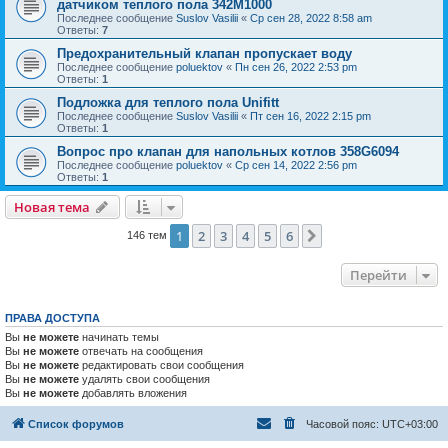
датчиком теплого пола 342M1000
Последнее сообщение
Suslov Vasilii
«
Ср сен 28, 2022 8:58 am
Ответы:
7
Предохранительный клапан пропускает воду
Последнее сообщение
poluektov
«
Пн сен 26, 2022 2:53 pm
Ответы:
1
Подложка для теплого пола Unifitt
Последнее сообщение
Suslov Vasilii
«
Пт сен 16, 2022 2:15 pm
Ответы:
1
Вопрос про клапан для напольных котлов 358G6094
Последнее сообщение
poluektov
«
Ср сен 14, 2022 2:56 pm
Ответы:
1
Новая тема
1
2
3
4
5
6
След.
146 тем
Перейти
ПРАВА ДОСТУПА
Вы
не можете
начинать темы
Вы
не можете
отвечать на сообщения
Вы
не можете
редактировать свои сообщения
Вы
не можете
удалять свои сообщения
Вы
не можете
добавлять вложения
Список форумов
Часовой пояс:
UTC+03:00