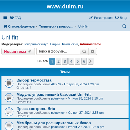
www.duim.ru
FAQ
Регистрация
Вход
П
Список форумов
Технические вопросы (по производителям и брендам)
Uni-fitt
о
Uni-fitt
и
Модераторы:
Генералиссимус
,
Вадим Никольский
,
Administrator
с
Поиск
Расширенный пои
Новая тема
к
1
2
3
4
5
6
След.
146 тем
Темы
Выбор термостата
Последнее сообщение
Alex78
«
Пт дек 06, 2024 1:29 pm
Ответы:
4
Модуль управляющий базовый Uni-Fitt
Последнее сообщение
poluektov
«
Чт ноя 28, 2024 2:10 pm
Ответы:
4
Пресс-контроль Brio
Последнее сообщение
poluektov
«
Ср ноя 27, 2024 2:53 pm
Ответы:
5
Мембраны для расширительных баков
Последнее сообщение
poluektov
«
Вт окт 29, 2024 12:09 pm