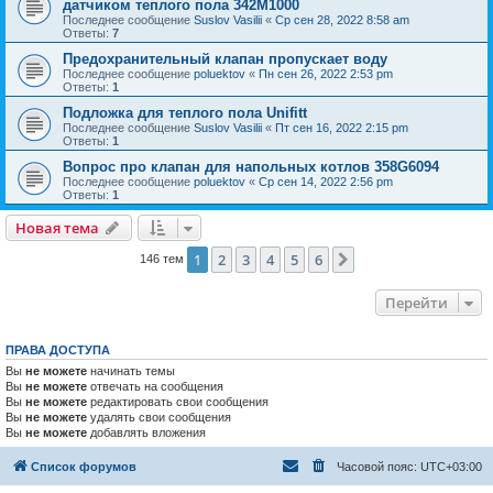
датчиком теплого пола 342M1000
Последнее сообщение
Suslov Vasilii
«
Ср сен 28, 2022 8:58 am
Ответы:
7
Предохранительный клапан пропускает воду
Последнее сообщение
poluektov
«
Пн сен 26, 2022 2:53 pm
Ответы:
1
Подложка для теплого пола Unifitt
Последнее сообщение
Suslov Vasilii
«
Пт сен 16, 2022 2:15 pm
Ответы:
1
Вопрос про клапан для напольных котлов 358G6094
Последнее сообщение
poluektov
«
Ср сен 14, 2022 2:56 pm
Ответы:
1
Новая тема
1
2
3
4
5
6
След.
146 тем
Перейти
ПРАВА ДОСТУПА
Вы
не можете
начинать темы
Вы
не можете
отвечать на сообщения
Вы
не можете
редактировать свои сообщения
Вы
не можете
удалять свои сообщения
Вы
не можете
добавлять вложения
Список форумов
Часовой пояс:
UTC+03:00