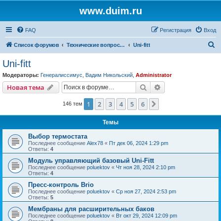
www.duim.ru
FAQ
Регистрация
Вход
П
Список форумов
Технические вопросы (по производителям и брендам)
Uni-fitt
о
Uni-fitt
и
Модераторы:
Генералиссимус
,
Вадим Никольский
,
Administrator
с
Поиск
Расширенный пои
Новая тема
к
1
2
3
4
5
6
След.
146 тем
Темы
Выбор термостата
Последнее сообщение
Alex78
«
Пт дек 06, 2024 1:29 pm
Ответы:
4
Модуль управляющий базовый Uni-Fitt
Последнее сообщение
poluektov
«
Чт ноя 28, 2024 2:10 pm
Ответы:
4
Пресс-контроль Brio
Последнее сообщение
poluektov
«
Ср ноя 27, 2024 2:53 pm
Ответы:
5
Мембраны для расширительных баков
Последнее сообщение
poluektov
«
Вт окт 29, 2024 12:09 pm