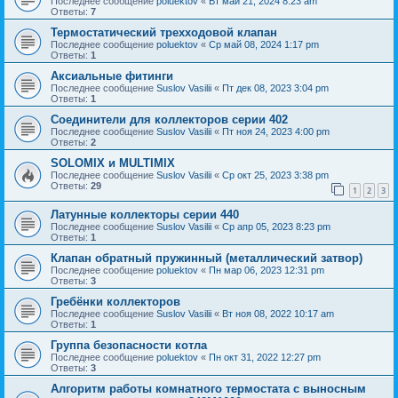
Последнее сообщение
poluektov
«
Вт май 21, 2024 8:23 am
Ответы:
7
Термостатический трехходовой клапан
Последнее сообщение
poluektov
«
Ср май 08, 2024 1:17 pm
Ответы:
1
Аксиальные фитинги
Последнее сообщение
Suslov Vasilii
«
Пт дек 08, 2023 3:04 pm
Ответы:
1
Соединители для коллекторов серии 402
Последнее сообщение
Suslov Vasilii
«
Пт ноя 24, 2023 4:00 pm
Ответы:
2
SOLOMIX и MULTIMIX
Последнее сообщение
Suslov Vasilii
«
Ср окт 25, 2023 3:38 pm
Ответы:
29
1
2
3
Латунные коллекторы серии 440
Последнее сообщение
Suslov Vasilii
«
Ср апр 05, 2023 8:23 pm
Ответы:
1
Клапан обратный пружинный (металлический затвор)
Последнее сообщение
poluektov
«
Пн мар 06, 2023 12:31 pm
Ответы:
3
Гребёнки коллекторов
Последнее сообщение
Suslov Vasilii
«
Вт ноя 08, 2022 10:17 am
Ответы:
1
Группа безопасности котла
Последнее сообщение
poluektov
«
Пн окт 31, 2022 12:27 pm
Ответы:
3
Алгоритм работы комнатного термостата с выносным