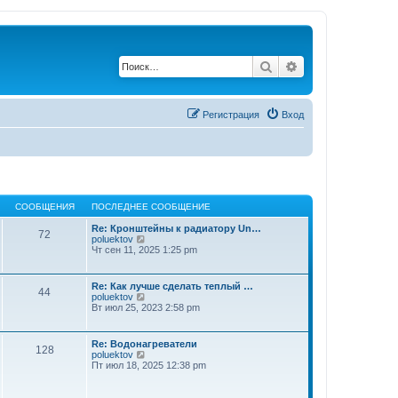
Поиск
Расширенный по
Регистрация
Вход
СООБЩЕНИЯ
ПОСЛЕДНЕЕ СООБЩЕНИЕ
Re: Кронштейны к радиатору Un…
72
П
poluektov
е
Чт сен 11, 2025 1:25 pm
р
е
й
Re: Как лучше сделать теплый …
44
т
П
poluektov
и
е
Вт июл 25, 2023 2:58 pm
к
р
п
е
о
й
Re: Водонагреватели
с
128
т
П
poluektov
л
и
е
Пт июл 18, 2025 12:38 pm
е
к
р
д
п
е
н
о
й
е