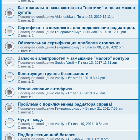
Ответы:
1
Как правильно называются эти "вентили" и где их можно
купить
Последнее сообщение
Virionushka
«
Пн апр 22, 2019 12:11 pm
Ответы:
2
Сертификат на комплекты для подключения радиаторов.
Последнее сообщение
Генералиссимус
«
Пн июн 18, 2018 12:12 pm
Ответы:
1
Обязательная сертификация приборов отопления
Последнее сообщение
Генералиссимус
«
Вт май 08, 2018 4:32 pm
Ответы:
1
Запасной электрокотел + замыкание "малого" контура
Последнее сообщение
Suslov Vasilii
«
Пт окт 13, 2017 11:31 am
Ответы:
1
Конструкция группы безопасности
Последнее сообщение
vasiliy
«
Вт окт 14, 2014 3:44 pm
Ответы:
3
Использование антифриза
Последнее сообщение
vasiliy
«
Вт авг 06, 2013 8:26 am
Ответы:
1
Проблема с подключением радиатора справа!
Последнее сообщение
Генералиссимус
«
Вт июн 21, 2011 7:55 am
Ответы:
1
Чугун - медь
Последнее сообщение
vasiliy
«
Пт июн 10, 2011 10:54 am
Ответы:
1
Подбор секционной батареи
Последнее сообщение
vasiliy
«
Пн мар 28, 2011 12:18 pm