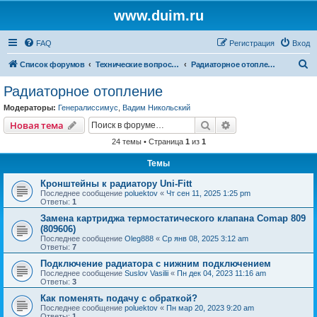
www.duim.ru
FAQ
Регистрация
Вход
П
Список форумов
Технические вопросы (по системам)
Радиаторное отопление
о
Радиаторное отопление
и
Модераторы:
Генералиссимус
,
Вадим Никольский
с
Поиск
Расширенный пои
Новая тема
к
24 темы • Страница
1
из
1
Темы
Кронштейны к радиатору Uni-Fitt
Последнее сообщение
poluektov
«
Чт сен 11, 2025 1:25 pm
Ответы:
1
Замена картриджа термостатического клапана Comap 809
(809606)
Последнее сообщение
Oleg888
«
Ср янв 08, 2025 3:12 am
Ответы:
7
Подключение радиатора с нижним подключением
Последнее сообщение
Suslov Vasilii
«
Пн дек 04, 2023 11:16 am
Ответы:
3
Как поменять подачу с обраткой?
Последнее сообщение
poluektov
«
Пн мар 20, 2023 9:20 am
Ответы:
1