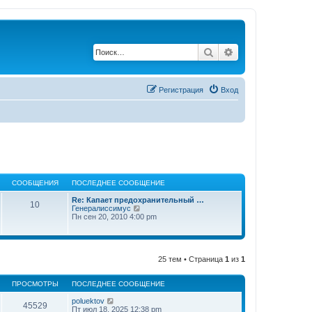
Поиск
Расширенный по
Регистрация
Вход
СООБЩЕНИЯ
ПОСЛЕДНЕЕ СООБЩЕНИЕ
Re: Капает предохранительный …
10
П
Генералиссимус
е
Пн сен 20, 2010 4:00 pm
р
е
й
т
и
25 тем • Страница
1
из
1
к
п
о
ПРОСМОТРЫ
ПОСЛЕДНЕЕ СООБЩЕНИЕ
с
л
poluektov
45529
е
Пт июл 18, 2025 12:38 pm