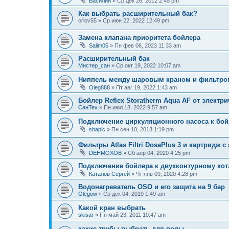
Василий
»
Ср дек 26, 2012 2:45 pm
Как выбрать расширительный бак?
orlov55
»
Ср июн 22, 2022 12:49 pm
Замена клапана приоритета бойлера
Salim05
»
Пн фев 06, 2023 11:33 am
Расширительный бак
Мистер_сан
»
Ср окт 19, 2022 10:07 am
Ниппель между шаровым краном и фильтро
Oleg888
»
Пт авг 19, 2022 1:43 am
Бойлер Reflex Storatherm Aqua AF от электри
СанТех
»
Пн июл 18, 2022 9:57 am
Подключение циркуляционного насоса к бой
shapic
»
Пн сен 10, 2018 1:19 pm
Фильтры Atlas Filtri DosaPlus 3 и картридж 
DEHMOXOB
»
Сб апр 04, 2020 4:25 pm
Подключение бойлера к двухконтурному кот
Каталов Сергей
»
Чт янв 09, 2020 4:28 pm
Водонагреватель OSO и его защита на 9 бар
Olegow
»
Ср дек 04, 2019 1:49 am
Какой кран выбрать
skisar
»
Пн май 23, 2011 10:47 am
какие трубы выбрать для воды