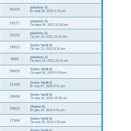
д
н
poluektov
е
55435
Вт май 30, 2023 2:28 pm
м
у
с
poluektov
10171
о
Пн фев 06, 2023 12:06 pm
о
б
poluektov
щ
10232
Ср окт 19, 2022 10:20 am
е
н
и
Suslov Vasilii
18812
ю
Пн авг 22, 2022 8:16 am
poluektov
9960
Пн июл 18, 2022 10:13 am
Suslov Vasilii
59429
Ср май 06, 2020 6:59 pm
Suslov Vasilii
12429
Вт апр 07, 2020 9:01 pm
Suslov Vasilii
16689
Пт янв 10, 2020 10:45 am
Olegow
20822
Вт дек 10, 2019 4:51 pm
Suslov Vasilii
17946
Пн ноя 25, 2019 2:50 pm
Suslov Vasilii