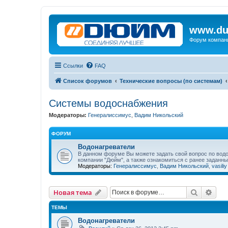
www.du
Форум компан
Ссылки
FAQ
Список форумов
Технические вопросы (по системам)
Системы водоснабжения
Модераторы:
Генералиссимус
,
Вадим Никольский
ФОРУМ
Водонагреватели
В данном форуме Вы можете задать свой вопрос по водо
компании "Дюйм", а также ознакомиться с ранее заданн
Модераторы:
Генералиссимус
,
Вадим Никольский
,
vasiliy
Поиск
Рас
Новая тема
ТЕМЫ
Водонагреватели