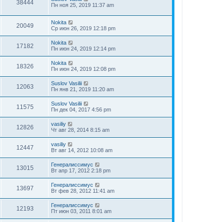
38444
Пн ноя 25, 2019 11:37 am
Nokita
20049
Ср июн 26, 2019 12:18 pm
Nokita
17182
Пн июн 24, 2019 12:14 pm
Nokita
18326
Пн июн 24, 2019 12:08 pm
Suslov Vasilii
12063
Пн янв 21, 2019 11:20 am
Suslov Vasilii
11575
Пн дек 04, 2017 4:56 pm
vasiliy
12826
Чт авг 28, 2014 8:15 am
vasiliy
12447
Вт авг 14, 2012 10:08 am
Генералиссимус
13015
Вт апр 17, 2012 2:18 pm
Генералиссимус
13697
Вт фев 28, 2012 11:41 am
Генералиссимус
12193
Пт июн 03, 2011 8:01 am