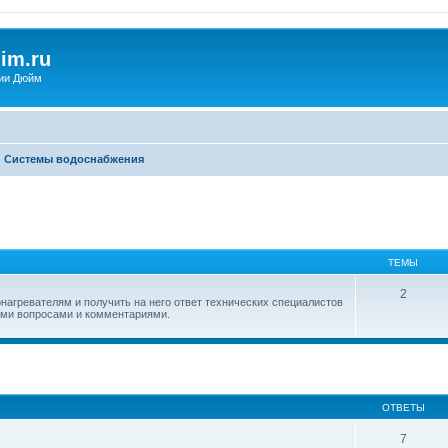
im.ru
ии Дюйм
Системы водоснабжения
ТЕМЫ
2
нагревателям и получить на него ответ технических специалистов
ыми вопросами и комментариями.
ширенный поиск
ОТВЕТЫ
7