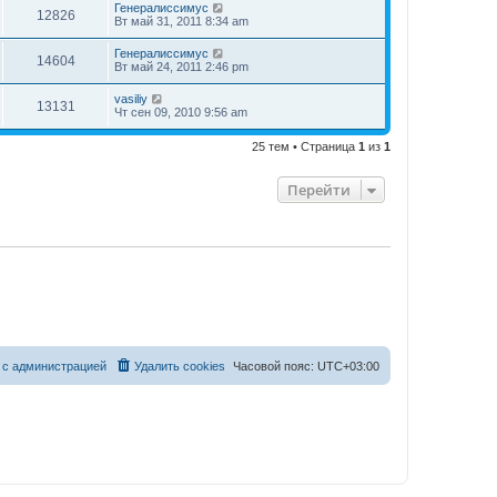
Генералиссимус
12826
Вт май 31, 2011 8:34 am
Генералиссимус
14604
Вт май 24, 2011 2:46 pm
vasiliy
13131
Чт сен 09, 2010 9:56 am
25 тем • Страница
1
из
1
Перейти
 с администрацией
Удалить cookies
Часовой пояс:
UTC+03:00