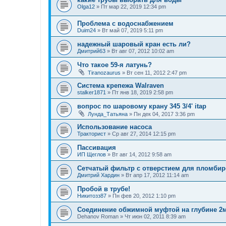
Olga12
»
Пт мар 22, 2019 12:34 pm
Проблема с водоснабжением
Duim24
»
Вт май 07, 2019 5:11 pm
надежный шаровый кран есть ли?
Дмитрий63
»
Вт авг 07, 2012 10:02 am
Что такое 59-я латунь?
Tiranozaurus
»
Вт сен 11, 2012 2:47 pm
Система крепежа Walraven
stalker1871
»
Пт янв 18, 2019 2:58 pm
вопрос по шаровому крану 345 3/4' itap
Лунда_Татьяна
»
Пн дек 04, 2017 3:36 pm
Использование насоса
Тракторист
»
Ср авг 27, 2014 12:15 pm
Пассивация
ИП Щеглов
»
Вт авг 14, 2012 9:58 am
Сетчатый фильтр с отверстием для пломби
Дмитрий Хардин
»
Вт апр 17, 2012 11:14 am
Пробой в трубе!
Никитозз87
»
Пн фев 20, 2012 1:10 pm
Соединение обжимной муфтой на глубине 2
Dehanov Roman
»
Чт июн 02, 2011 8:39 am