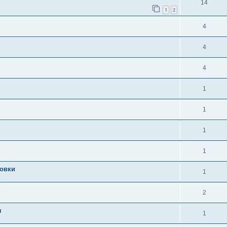
14
1
2
4
4
4
1
1
1
1
ровки
1
2
м
1