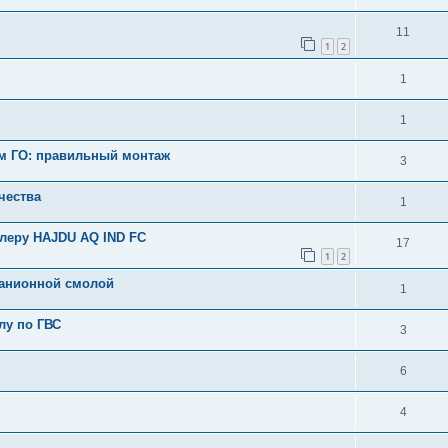
11
1
2
1
1
м ГО: правильный монтаж
3
чества
1
леру HAJDU AQ IND FC
17
1
2
с анионной смолой
1
лу по ГВС
3
6
4