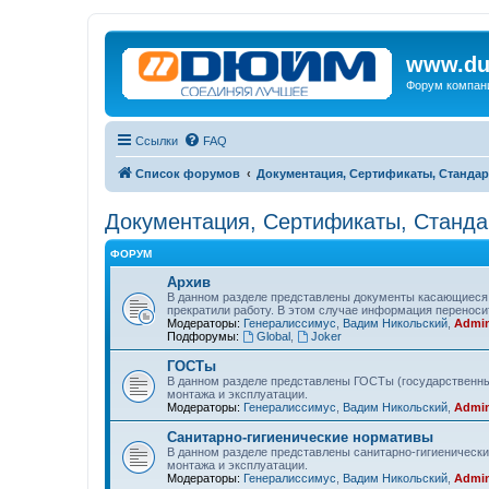
www.du
Форум компан
Ссылки
FAQ
Список форумов
Документация, Сертификаты, Стандар
Документация, Сертификаты, Станда
ФОРУМ
Архив
В данном разделе представлены документы касающиеся 
прекратили работу. В этом случае информация переносит
Модераторы:
Генералиссимус
,
Вадим Никольский
,
Admin
Подфорумы:
Global
,
Joker
ГОСТы
В данном разделе представлены ГОСТы (государственны
монтажа и эксплуатации.
Модераторы:
Генералиссимус
,
Вадим Никольский
,
Admin
Санитарно-гигиенические нормативы
В данном разделе представлены санитарно-гигиеническ
монтажа и эксплуатации.
Модераторы:
Генералиссимус
,
Вадим Никольский
,
Admin