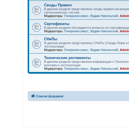
Своды Правил
В данном разделе представлены своды правил касающие
сантехнических систем.
Модераторы:
Генералиссимус
,
Вадим Никольский
,
Admin
Сертификаты
В данном разделе обсуждаются вопросы по сертификаци
Модераторы:
Генералиссимус
,
Вадим Никольский
,
Admin
СНиПы
В данном разделе представлены СНиПы (Своды Норм и П
эксплуатации.
Модераторы:
Генералиссимус
,
Вадим Никольский
,
Admin
Технические регламенты
В данном разделе представлена информация о Техничес
монтажа и эксплуатации.
Модераторы:
Генералиссимус
,
Вадим Никольский
,
Admin
Список форумов