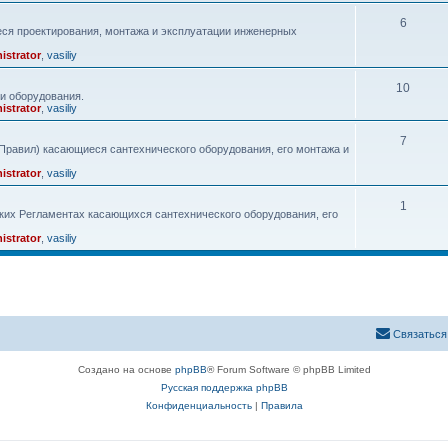
6
ся проектирования, монтажа и эксплуатации инженерных
istrator
,
vasiliy
10
и оборудования.
istrator
,
vasiliy
7
равил) касающиеся сантехнического оборудования, его монтажа и
istrator
,
vasiliy
1
ких Регламентах касающихся сантехнического оборудования, его
istrator
,
vasiliy
Связаться
Создано на основе
phpBB
® Forum Software © phpBB Limited
Русская поддержка phpBB
Конфиденциальность
|
Правила