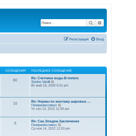
Поиск
Расширенный по
Регистрация
Вход
СООБЩЕНИЯ
ПОСЛЕДНЕЕ СООБЩЕНИЕ
Re: Счетчики воды B-meters
60
П
Suslov Vasilii
е
Вт май 19, 2020 6:01 pm
р
е
й
т
Re: Нормы по монтажу шаровых …
10
и
П
Генералиссимус
к
е
Чт сен 13, 2012 11:59 am
п
р
о
е
с
й
Re: Сан.Эпидем.Заключение
л
6
т
П
Генералиссимус
е
и
е
Ср ноя 14, 2012 12:03 pm
д
к
р
н
п
е
е