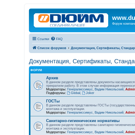
www.du
Форум компан
Ссылки
FAQ
Список форумов
Документация, Сертификаты, Стандар
Документация, Сертификаты, Станда
ФОРУМ
Архив
В данном разделе представлены документы касающиеся 
прекратили работу. В этом случае информация переносит
Модераторы:
Генералиссимус
,
Вадим Никольский
,
Admin
Подфорумы:
Global
,
Joker
ГОСТы
В данном разделе представлены ГОСТы (государственны
монтажа и эксплуатации.
Модераторы:
Генералиссимус
,
Вадим Никольский
,
Admin
Санитарно-гигиенические нормативы
В данном разделе представлены санитарно-гигиеническ
монтажа и эксплуатации.
Модераторы:
Генералиссимус
,
Вадим Никольский
,
Admin