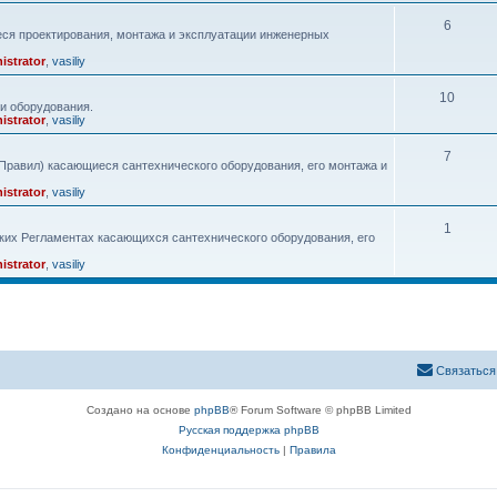
6
ся проектирования, монтажа и эксплуатации инженерных
istrator
,
vasiliy
10
и оборудования.
istrator
,
vasiliy
7
равил) касающиеся сантехнического оборудования, его монтажа и
istrator
,
vasiliy
1
ких Регламентах касающихся сантехнического оборудования, его
istrator
,
vasiliy
Связаться
Создано на основе
phpBB
® Forum Software © phpBB Limited
Русская поддержка phpBB
Конфиденциальность
|
Правила