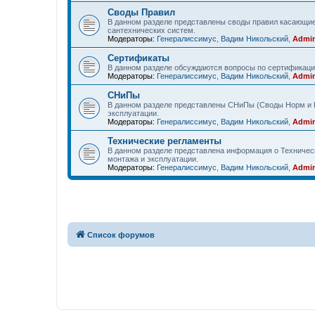
Своды Правил
В данном разделе представлены своды правил касающие
сантехнических систем.
Модераторы:
Генералиссимус
,
Вадим Никольский
,
Admin
Сертификаты
В данном разделе обсуждаются вопросы по сертификаци
Модераторы:
Генералиссимус
,
Вадим Никольский
,
Admin
СНиПы
В данном разделе представлены СНиПы (Своды Норм и П
эксплуатации.
Модераторы:
Генералиссимус
,
Вадим Никольский
,
Admin
Технические регламенты
В данном разделе представлена информация о Техничес
монтажа и эксплуатации.
Модераторы:
Генералиссимус
,
Вадим Никольский
,
Admin
Список форумов