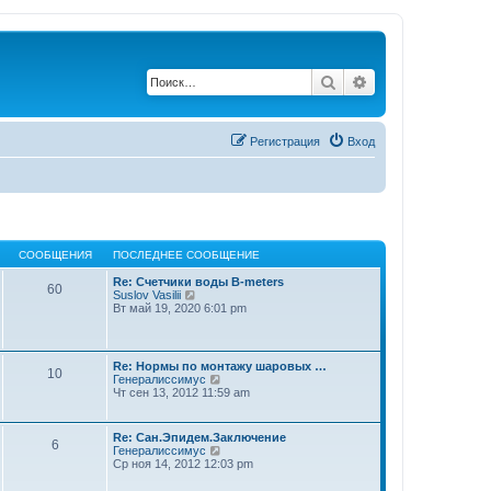
Поиск
Расширенный по
Регистрация
Вход
СООБЩЕНИЯ
ПОСЛЕДНЕЕ СООБЩЕНИЕ
Re: Счетчики воды B-meters
60
П
Suslov Vasilii
е
Вт май 19, 2020 6:01 pm
р
е
й
т
Re: Нормы по монтажу шаровых …
10
и
П
Генералиссимус
к
е
Чт сен 13, 2012 11:59 am
п
р
о
е
с
й
Re: Сан.Эпидем.Заключение
л
6
т
П
Генералиссимус
е
и
е
Ср ноя 14, 2012 12:03 pm
д
к
р
н
п
е
е