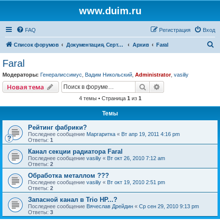
www.duim.ru
FAQ
Регистрация
Вход
П
Список форумов
Документация, Сертификаты, Стандарты, Нормы, Правила, Нормативы, Регламенты
Архив
Faral
о
Faral
и
Модераторы:
Генералиссимус
,
Вадим Никольский
,
Administrator
,
vasiliy
с
Поиск
Расширенный пои
Новая тема
к
4 темы • Страница
1
из
1
Темы
Рейтинг фабрики?
Последнее сообщение
Маргаритка
«
Вт апр 19, 2011 4:16 pm
Ответы:
1
Канал секции радиатора Faral
Последнее сообщение
vasiliy
«
Вт окт 26, 2010 7:12 am
Ответы:
2
Обработка металлом ???
Последнее сообщение
vasiliy
«
Вт окт 19, 2010 2:51 pm
Ответы:
2
Запасной канал в Trio HP...?
Последнее сообщение
Вячеслав Дрейдин
«
Ср сен 29, 2010 9:13 pm
Ответы:
3