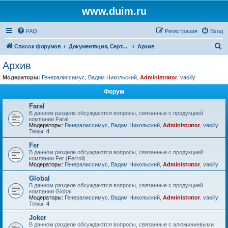
www.duim.ru
FAQ
Регистрация
Вход
П
Список форумов
Документация, Сертификаты, Стандарты, Нормы, Правила, Нормативы, Регламенты
Архив
о
Архив
и
Модераторы:
Генералиссимус
,
Вадим Никольский
,
Administrator
,
vasiliy
с
Форум
к
Faral
В данном разделе обсуждаются вопросы, связанные с продукцией
компании Faral.
Модераторы:
Генералиссимус
,
Вадим Никольский
,
Administrator
,
vasiliy
Темы:
4
Fer
В данном разделе обсуждаются вопросы, связанные с продукцией
компании Fer (Ferroli) .
Модераторы:
Генералиссимус
,
Вадим Никольский
,
Administrator
,
vasiliy
Global
В данном разделе обсуждаются вопросы, связанные с продукцией
компании Global.
Модераторы:
Генералиссимус
,
Вадим Никольский
,
Administrator
,
vasiliy
Темы:
4
Joker
В данном разделе обсуждаются вопросы, связанные с алюминиевыми