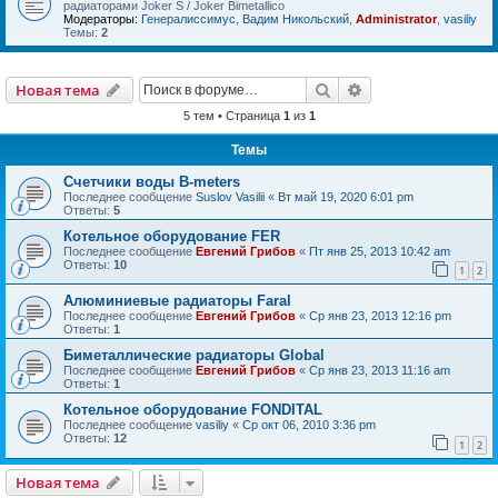
радиаторами Joker S / Joker Bimetallico
Модераторы:
Генералиссимус
,
Вадим Никольский
,
Administrator
,
vasiliy
Темы:
2
Поиск
Расширенный пои
Новая тема
5 тем • Страница
1
из
1
Темы
Счетчики воды B-meters
Последнее сообщение
Suslov Vasilii
«
Вт май 19, 2020 6:01 pm
Ответы:
5
Котельное оборудование FER
Последнее сообщение
Евгений Грибов
«
Пт янв 25, 2013 10:42 am
Ответы:
10
1
2
Алюминиевые радиаторы Faral
Последнее сообщение
Евгений Грибов
«
Ср янв 23, 2013 12:16 pm
Ответы:
1
Биметаллические радиаторы Global
Последнее сообщение
Евгений Грибов
«
Ср янв 23, 2013 11:16 am
Ответы:
1
Котельное оборудование FONDITAL
Последнее сообщение
vasiliy
«
Ср окт 06, 2010 3:36 pm
Ответы:
12
1
2
Новая тема