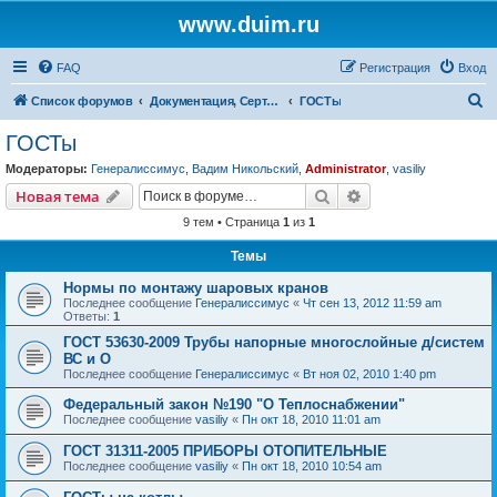
www.duim.ru
FAQ
Регистрация
Вход
П
Список форумов
Документация, Сертификаты, Стандарты, Нормы, Правила, Нормативы, Регламенты
ГОСТы
о
ГОСТы
и
Модераторы:
Генералиссимус
,
Вадим Никольский
,
Administrator
,
vasiliy
с
Поиск
Расширенный пои
Новая тема
к
9 тем • Страница
1
из
1
Темы
Нормы по монтажу шаровых кранов
Последнее сообщение
Генералиссимус
«
Чт сен 13, 2012 11:59 am
Ответы:
1
ГОСТ 53630-2009 Трубы напорные многослойные д/систем
ВС и О
Последнее сообщение
Генералиссимус
«
Вт ноя 02, 2010 1:40 pm
Федеральный закон №190 "О Теплоснабжении"
Последнее сообщение
vasiliy
«
Пн окт 18, 2010 11:01 am
ГОСТ 31311-2005 ПРИБОРЫ ОТОПИТЕЛЬНЫЕ
Последнее сообщение
vasiliy
«
Пн окт 18, 2010 10:54 am