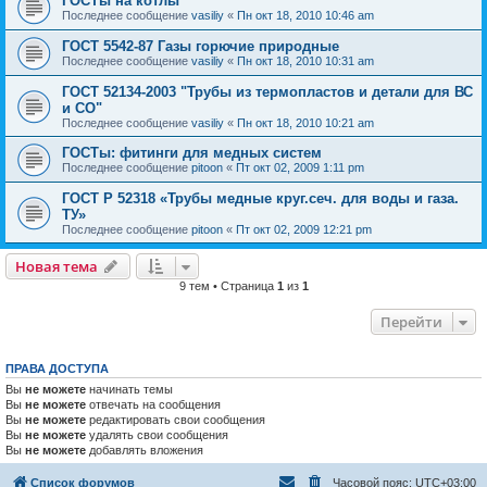
ГОСТы на котлы
Последнее сообщение
vasiliy
«
Пн окт 18, 2010 10:46 am
ГОСТ 5542-87 Газы горючие природные
Последнее сообщение
vasiliy
«
Пн окт 18, 2010 10:31 am
ГОСТ 52134-2003 "Трубы из термопластов и детали для ВС
и СО"
Последнее сообщение
vasiliy
«
Пн окт 18, 2010 10:21 am
ГОСТы: фитинги для медных систем
Последнее сообщение
pitoon
«
Пт окт 02, 2009 1:11 pm
ГОСТ Р 52318 «Трубы медные круг.сеч. для воды и газа.
ТУ»
Последнее сообщение
pitoon
«
Пт окт 02, 2009 12:21 pm
Новая тема
9 тем • Страница
1
из
1
Перейти
ПРАВА ДОСТУПА
Вы
не можете
начинать темы
Вы
не можете
отвечать на сообщения
Вы
не можете
редактировать свои сообщения
Вы
не можете
удалять свои сообщения
Вы
не можете
добавлять вложения
Список форумов
Часовой пояс:
UTC+03:00