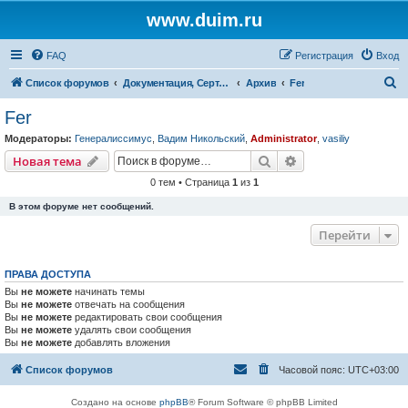
www.duim.ru
FAQ
Регистрация
Вход
П
Список форумов
Документация, Сертификаты, Стандарты, Нормы, Правила, Нормативы, Регламенты
Архив
Fer
о
Fer
и
Модераторы:
Генералиссимус
,
Вадим Никольский
,
Administrator
,
vasiliy
с
Поиск
Расширенный пои
Новая тема
к
0 тем • Страница
1
из
1
В этом форуме нет сообщений.
Перейти
ПРАВА ДОСТУПА
Вы
не можете
начинать темы
Вы
не можете
отвечать на сообщения
Вы
не можете
редактировать свои сообщения
Вы
не можете
удалять свои сообщения
Вы
не можете
добавлять вложения
Список форумов
Часовой пояс:
UTC+03:00
Создано на основе
phpBB
® Forum Software © phpBB Limited