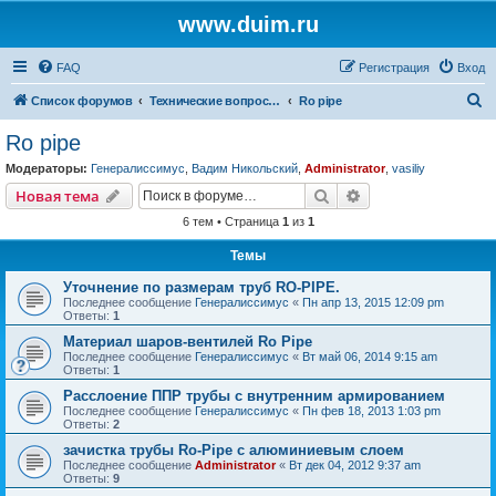
www.duim.ru
FAQ
Регистрация
Вход
П
Список форумов
Технические вопросы (по производителям и брендам)
Ro pipe
о
Ro pipe
и
Модераторы:
Генералиссимус
,
Вадим Никольский
,
Administrator
,
vasiliy
с
Поиск
Расширенный пои
Новая тема
к
6 тем • Страница
1
из
1
Темы
Уточнение по размерам труб RO-PIPE.
Последнее сообщение
Генералиссимус
«
Пн апр 13, 2015 12:09 pm
Ответы:
1
Материал шаров-вентилей Ro Pipe
Последнее сообщение
Генералиссимус
«
Вт май 06, 2014 9:15 am
Ответы:
1
Расслоение ППР трубы с внутренним армированием
Последнее сообщение
Генералиссимус
«
Пн фев 18, 2013 1:03 pm
Ответы:
2
зачистка трубы Ro-Pipe с алюминиевым слоем
Последнее сообщение
Administrator
«
Вт дек 04, 2012 9:37 am
Ответы:
9