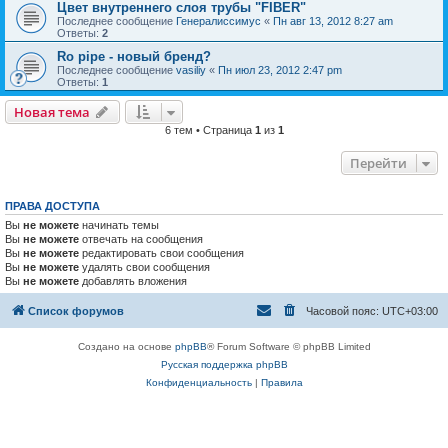
Цвет внутреннего слоя трубы "FIBER"
Последнее сообщение
Генералиссимус
«
Пн авг 13, 2012 8:27 am
Ответы:
2
Ro pipe - новый бренд?
Последнее сообщение
vasiliy
«
Пн июл 23, 2012 2:47 pm
Ответы:
1
Новая тема
6 тем • Страница
1
из
1
Перейти
ПРАВА ДОСТУПА
Вы
не можете
начинать темы
Вы
не можете
отвечать на сообщения
Вы
не можете
редактировать свои сообщения
Вы
не можете
удалять свои сообщения
Вы
не можете
добавлять вложения
Список форумов
Часовой пояс:
UTC+03:00
Создано на основе
phpBB
® Forum Software © phpBB Limited
Русская поддержка phpBB
Конфиденциальность
|
Правила