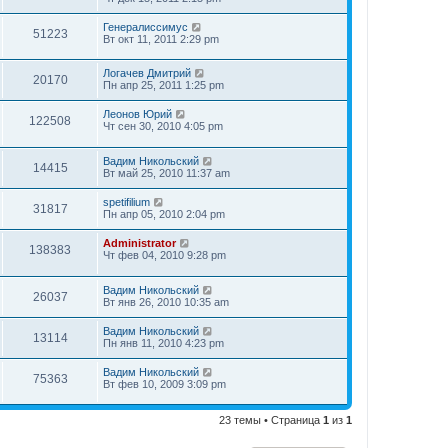
Генералиссимус
51223
Вт окт 11, 2011 2:29 pm
Логачев Дмитрий
20170
Пн апр 25, 2011 1:25 pm
Леонов Юрий
122508
Чт сен 30, 2010 4:05 pm
Вадим Никольский
14415
Вт май 25, 2010 11:37 am
spetifilium
31817
Пн апр 05, 2010 2:04 pm
Administrator
138383
Чт фев 04, 2010 9:28 pm
Вадим Никольский
26037
Вт янв 26, 2010 10:35 am
Вадим Никольский
13114
Пн янв 11, 2010 4:23 pm
Вадим Никольский
75363
Вт фев 10, 2009 3:09 pm
23 темы • Страница
1
из
1