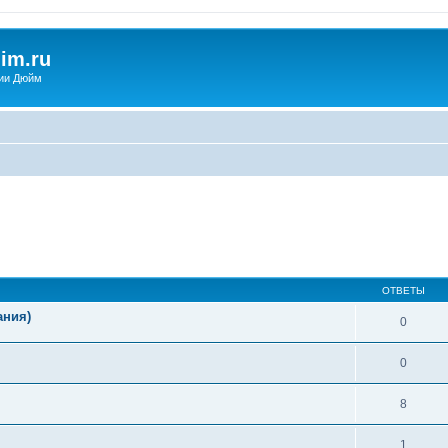
im.ru
ии Дюйм
ширенный поиск
ОТВЕТЫ
ания)
0
0
8
1