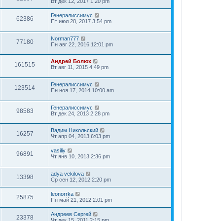
Вт дек 12, 2017 1:20 pm
Генералиссимус
62386
Пт июл 28, 2017 3:54 pm
Norman777
77180
Пн авг 22, 2016 12:01 pm
Андрей Болюх
161515
Вт авг 11, 2015 4:49 pm
Генералиссимус
123514
Пн ноя 17, 2014 10:00 am
Генералиссимус
98583
Вт дек 24, 2013 2:28 pm
Вадим Никольский
16257
Чт апр 04, 2013 6:03 pm
vasiliy
96891
Чт янв 10, 2013 2:36 pm
adya vekilova
13398
Ср сен 12, 2012 2:20 pm
leonorrka
25875
Пн май 21, 2012 2:01 pm
Андреев Сергей
23378
Чт дек 15, 2011 2:15 pm