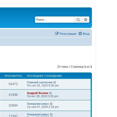
Поиск
Расширенный по
Регистрация
Вход
23 темы • Страница
1
из
1
ПРОСМОТРЫ
ПОСЛЕДНЕЕ СООБЩЕНИЕ
Главный сантехник
54472
Пн сен 25, 2023 8:36 am
Андрей Болюх
41996
Пн окт 28, 2019 3:25 pm
Генералиссимус
32894
Ср ноя 07, 2018 2:18 pm
Генералиссимус
12397