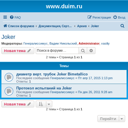
www.duim.ru
FAQ
Регистрация
Вход
П
Список форумов
Документация, Сертификаты, Стандарты, Нормы, Правила, Нормативы, Регламенты
Архив
Joker
о
Joker
и
Модераторы:
Генералиссимус
,
Вадим Никольский
,
Administrator
,
vasiliy
с
Поиск
Расширенный пои
Новая тема
к
2 темы • Страница
1
из
1
Темы
диаметр верт. трубок Joker Bimetallico
Последнее сообщение
Генералиссимус
«
Пт апр 17, 2015 1:13 pm
Ответы:
1
Протокол испытаний на Joker
Последнее сообщение
Генералиссимус
«
Пн дек 26, 2011 9:28 am
Ответы:
1
Новая тема
2 темы • Страница
1
из
1
Перейти