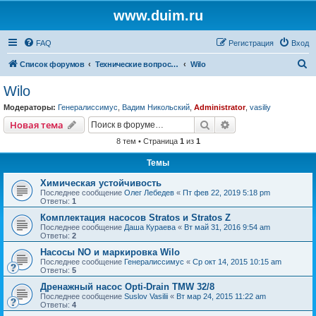
www.duim.ru
FAQ
Регистрация
Вход
П
Список форумов
Технические вопросы (по производителям и брендам)
Wilo
о
Wilo
и
Модераторы:
Генералиссимус
,
Вадим Никольский
,
Administrator
,
vasiliy
с
Поиск
Расширенный пои
Новая тема
к
8 тем • Страница
1
из
1
Темы
Химическая устойчивость
Последнее сообщение
Олег Лебедев
«
Пт фев 22, 2019 5:18 pm
Ответы:
1
Комплектация насосов Stratos и Stratos Z
Последнее сообщение
Даша Кураева
«
Вт май 31, 2016 9:54 am
Ответы:
2
Насосы NO и маркировка Wilo
Последнее сообщение
Генералиссимус
«
Ср окт 14, 2015 10:15 am
Ответы:
5
Дренажный насос Opti-Drain TMW 32/8
Последнее сообщение
Suslov Vasilii
«
Вт мар 24, 2015 11:22 am
Ответы:
4