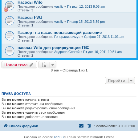
Насосы Wilo
Последнее сообщение
vasiliy
«
Пт июл 12, 2013 9:05 am
Ответы:
3
Насосы FWJ
Последнее сообщение
vasiliy
«
Пн апр 15, 2013 3:39 pm
Ответы:
1
Паспорт на насос повышающий давление
Последнее сообщение
Генералиссимус
«
Ср фев 27, 2013 11:01 am
Ответы:
1
насосы Wilo для рециркуляции ГВС
Последнее сообщение
Андреев Сергей
«
Пт дек 16, 2011 10:51 am
Ответы:
2
Новая тема
8 тем • Страница
1
из
1
Перейти
ПРАВА ДОСТУПА
Вы
не можете
начинать темы
Вы
не можете
отвечать на сообщения
Вы
не можете
редактировать свои сообщения
Вы
не можете
удалять свои сообщения
Вы
не можете
добавлять вложения
Список форумов
Часовой пояс:
UTC+03:00
Создано на основе
phpBB
® Forum Software © phpBB Limited