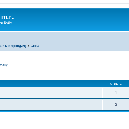
im.ru
ии Дюйм
елям и брендам)
Grota
vasiliy
ширенный поиск
ОТВЕТЫ
1
2