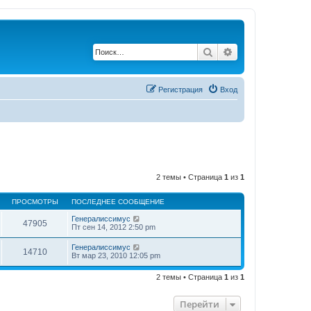
Поиск
Расширенный по
Регистрация
Вход
2 темы • Страница
1
из
1
ПРОСМОТРЫ
ПОСЛЕДНЕЕ СООБЩЕНИЕ
Генералиссимус
47905
Пт сен 14, 2012 2:50 pm
Генералиссимус
14710
Вт мар 23, 2010 12:05 pm
2 темы • Страница
1
из
1
Перейти