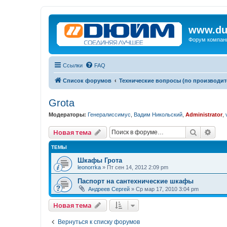
www.du
Форум компан
Ссылки
FAQ
Список форумов
Технические вопросы (по производит
Grota
Модераторы:
Генералиссимус
,
Вадим Никольский
,
Administrator
,
Поиск
Рас
Новая тема
ТЕМЫ
Шкафы Грота
leonorrka
»
Пт сен 14, 2012 2:09 pm
Паспорт на сантехнические шкафы
Андреев Сергей
»
Ср мар 17, 2010 3:04 pm
Новая тема
Вернуться к списку форумов