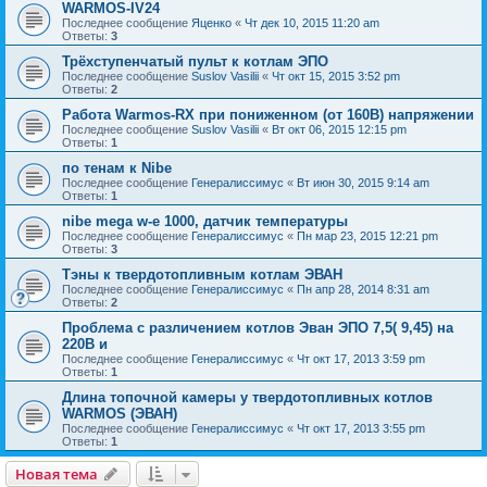
WARMOS-IV24
Последнее сообщение
Яценко
«
Чт дек 10, 2015 11:20 am
Ответы:
3
Трёхступенчатый пульт к котлам ЭПО
Последнее сообщение
Suslov Vasilii
«
Чт окт 15, 2015 3:52 pm
Ответы:
2
Работа Warmos-RX при пониженном (от 160В) напряжении
Последнее сообщение
Suslov Vasilii
«
Вт окт 06, 2015 12:15 pm
Ответы:
1
по тенам к Nibe
Последнее сообщение
Генералиссимус
«
Вт июн 30, 2015 9:14 am
Ответы:
1
nibe mega w-e 1000, датчик температуры
Последнее сообщение
Генералиссимус
«
Пн мар 23, 2015 12:21 pm
Ответы:
3
Тэны к твердотопливным котлам ЭВАН
Последнее сообщение
Генералиссимус
«
Пн апр 28, 2014 8:31 am
Ответы:
2
Проблема с различением котлов Эван ЭПО 7,5( 9,45) на
220В и
Последнее сообщение
Генералиссимус
«
Чт окт 17, 2013 3:59 pm
Ответы:
1
Длина топочной камеры у твердотопливных котлов
WARMOS (ЭВАН)
Последнее сообщение
Генералиссимус
«
Чт окт 17, 2013 3:55 pm
Ответы:
1
Новая тема