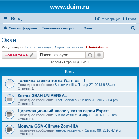
www.duim.ru
FAQ
Регистрация
Вход
П
Список форумов
Технические вопросы (по производителям и брендам)
Эван
о
Эван
и
Модераторы:
Генералиссимус
,
Вадим Никольский
,
Administrator
с
Поиск
Расширенный пои
Новая тема
к
12 тем • Страница
1
из
1
Темы
Толщина стенки котла Warmos TT
Последнее сообщение
Suslov Vasilii
«
Пт апр 27, 2018 9:38 am
Ответы:
1
Котлы ЭВАН UNIVERSAL
Последнее сообщение
Олег Лебедев
«
Чт апр 20, 2017 2:04 pm
Ответы:
1
Циркуляционный насос у котла серии Expert
Последнее сообщение
Suslov Vasilii
«
Вт апр 19, 2016 10:21 am
Ответы:
1
Модуль GSM-Climate Zont-H1V
Последнее сообщение
Генералиссимус
«
Ср мар 09, 2016 4:49 pm
Ответы:
1