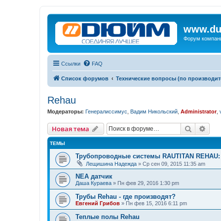
www.du
Форум компан
Ссылки
FAQ
Список форумов
Технические вопросы (по производит
Rehau
Модераторы:
Генералиссимус
,
Вадим Никольский
,
Administrator
,
Поиск
Рас
Новая тема
ТЕМЫ
Трубопроводные системы RAUTITAN REHAU: р
Лещишина Надежда
»
Ср сен 09, 2015 11:35 am
NEA датчик
Даша Кураева
»
Пн фев 29, 2016 1:30 pm
Трубы Rehau - где производят?
Евгений Грибов
»
Пн фев 15, 2016 6:11 pm
Теплые полы Rehau