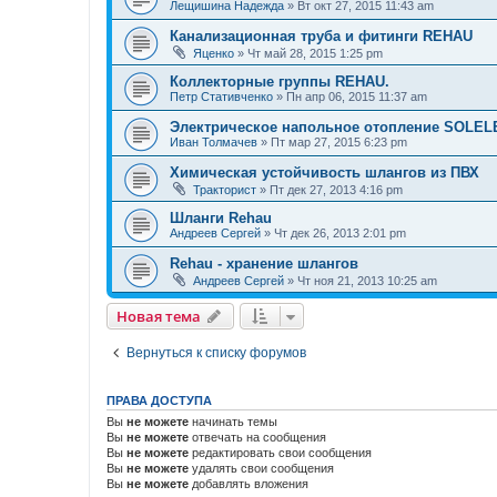
Лещишина Надежда
»
Вт окт 27, 2015 11:43 am
Канализационная труба и фитинги REHAU
Яценко
»
Чт май 28, 2015 1:25 pm
Коллекторные группы REHAU.
Петр Стативченко
»
Пн апр 06, 2015 11:37 am
Электрическое напольное отопление SOLEL
Иван Толмачев
»
Пт мар 27, 2015 6:23 pm
Химическая устойчивость шлангов из ПВХ
Тракторист
»
Пт дек 27, 2013 4:16 pm
Шланги Rehau
Андреев Сергей
»
Чт дек 26, 2013 2:01 pm
Rehau - хранение шлангов
Андреев Сергей
»
Чт ноя 21, 2013 10:25 am
Новая тема
Вернуться к списку форумов
ПРАВА ДОСТУПА
Вы
не можете
начинать темы
Вы
не можете
отвечать на сообщения
Вы
не можете
редактировать свои сообщения
Вы
не можете
удалять свои сообщения
Вы
не можете
добавлять вложения