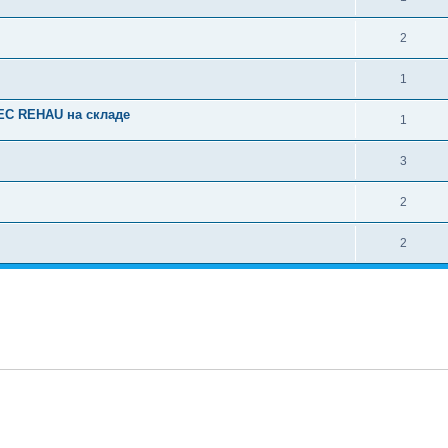
2
1
EC REHAU на складе
1
3
2
2