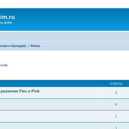
im.ru
ии Дюйм
елям и брендам)
Rehau
vasiliy
ширенный поиск
ОТВЕТЫ
азличия Flex и Pink
3
4
1
1