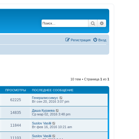
Поиск
Расширенный по
Регистрация
Вход
10 тем • Страница
1
из
1
ПРОСМОТРЫ
ПОСЛЕДНЕЕ СООБЩЕНИЕ
Генералиссимус
62225
Вт сен 20, 2016 3:07 pm
Даша Кураева
14835
Ср мар 02, 2016 3:48 pm
Suslov Vasilii
11844
Вт фев 16, 2016 10:21 am
Suslov Vasilii
11103