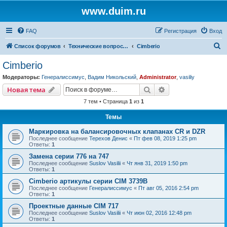
www.duim.ru
FAQ
Регистрация
Вход
П
Список форумов
Технические вопросы (по производителям и брендам)
Cimberio
о
Cimberio
и
Модераторы:
Генералиссимус
,
Вадим Никольский
,
Administrator
,
vasiliy
с
Поиск
Расширенный пои
Новая тема
к
7 тем • Страница
1
из
1
Темы
Маркировка на балансировочных клапанах CR и DZR
Последнее сообщение
Терехов Денис
«
Пт фев 08, 2019 1:25 pm
Ответы:
1
Замена серии 776 на 747
Последнее сообщение
Suslov Vasilii
«
Чт янв 31, 2019 1:50 pm
Ответы:
1
Cimberio артикулы серии CIM 3739B
Последнее сообщение
Генералиссимус
«
Пт авг 05, 2016 2:54 pm
Ответы:
1
Проектные данные CIM 717
Последнее сообщение
Suslov Vasilii
«
Чт июн 02, 2016 12:48 pm
Ответы:
1